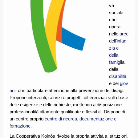
va
CE.RI.FORM
sociale
CONTATTI
che
opera
Whistleblowing
nelle
aree
dell’infan
Lavora con noi
zia e
della
Centro Antiviolenza “Feminas” | PLUS Sanluri –
Guspini
famigli
a,
della
disabilità
e dei
giov
ani
, con particolare attenzione alla prevenzione dei disagi.
Propone interventi, servizi e progetti differenziati sulla base
delle esigenze e delle richieste, mettendo a disposizione
professionalità altamente qualificate e flessibili. Dispone di
un centro proprio
centro di ricerca, documentazione e
fomazione
.
La Cooperativa Koinòs rivolge la propria attività a Istituzioni,