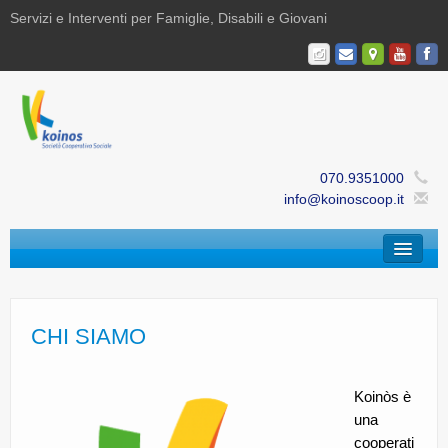
Servizi e Interventi per Famiglie, Disabili e Giovani
070.9351000
info@koinoscoop.it
Chi Siamo
Area Famiglie e Minori | Efè
CHI SIAMO
Area Disabilità | Paris
Koinòs è
Area Giovani | Bajania
una
cooperati
Area Ricerca, Documentazione e Formazione |