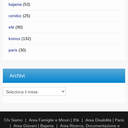
bajania
(53)
ceridoc
(25)
efè
(90)
koinos
(132)
paris
(30)
Archivi
Archivi
Chi Siamo
Area Famiglie e Minori | Efè
Area Disabilità | Paris
Area Giovani | Bajania
Area Ricerca, Documentazione e