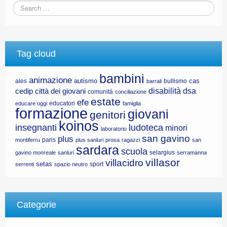
Tag cloud
bambini
animazione
autismo
cas
ales
bullismo
barrali
disabilità
dsa
cedip
città dei giovani
comunità
conciliazione
estate
efe
educatori
educare oggi
famiglia
formazione
giovani
genitori
koinos
insegnanti
ludoteca
minori
laboratorio
san gavino
plus
paris
montiferru
plus sanluri
prosa
ragazzi
san
sardara
scuola
selargius
gavino monreale
sanluri
serramanna
villasor
villacidro
setas
sport
serrenti
spazio neutro
Categorie