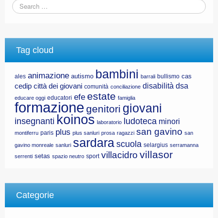
Tag cloud
bambini
animazione
autismo
cas
ales
bullismo
barrali
disabilità
dsa
cedip
città dei giovani
comunità
conciliazione
estate
efe
educatori
educare oggi
famiglia
formazione
giovani
genitori
koinos
insegnanti
ludoteca
minori
laboratorio
san gavino
plus
paris
montiferru
plus sanluri
prosa
ragazzi
san
sardara
scuola
selargius
gavino monreale
sanluri
serramanna
villasor
villacidro
setas
sport
serrenti
spazio neutro
Categorie