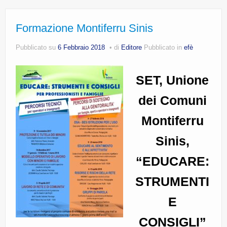
Formazione Montiferru Sinis
Pubblicato su
6 Febbraio 2018
di
Editore
Pubblicato in
efè
SET, Unione
dei Comuni
Montiferru
Sinis,
“EDUCARE:
STRUMENTI
E
CONSIGLI”