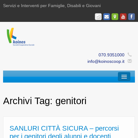
Servizi e Interventi per Famiglie, Disabili e Giovani
070.9351000
info@koinoscoop.it
Chi Siamo
Archivi Tag:
genitori
Area Famiglie e Minori | Efè
Area Disabilità | Paris
Area Giovani | Bajania
SANLURI CITTÀ SICURA – percorsi
per i genitori degli alunni e docenti
Area Ricerca, Documentazione e Formazione |