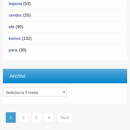
bajania
(53)
ceridoc
(25)
efè
(90)
koinos
(132)
paris
(30)
Archivi
Archivi
1
2
3
4
Next