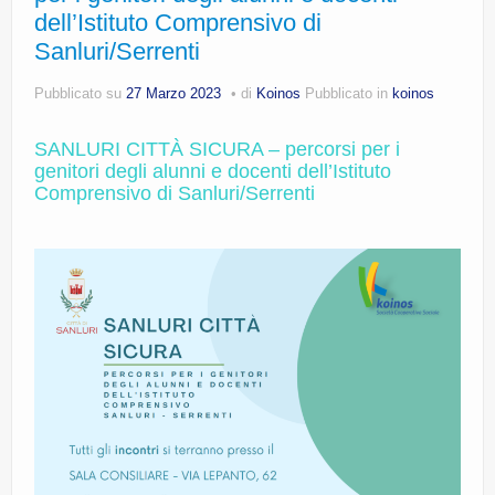
dell’Istituto Comprensivo di
CE.RI.FORM
Sanluri/Serrenti
CONTATTI
Pubblicato su
27 Marzo 2023
di
Koinos
Pubblicato in
koinos
Whistleblowing
SANLURI CITTÀ SICURA – percorsi per i
Lavora con noi
genitori degli alunni e docenti dell’Istituto
Comprensivo di Sanluri/Serrenti
Centro Antiviolenza “Feminas” | PLUS Sanluri –
Guspini