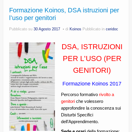
Formazione Koinos, DSA istruzioni per
l’uso per genitori
Pubblicato su
30 Agosto 2017
di
Koinos
Pubblicato in
ceridoc
DSA, ISTRUZIONI
PER L’USO (PER
GENITORI)
Formazione Koinos 2017
Percorso formativo
rivolto a
genitori
che volessero
approfondire la conoscenza sui
Disturbi Specifici
dell’Apprendimento.
Sede e orari
della formazione: