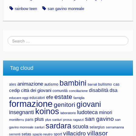
rainbow teen
san gavino monreale
Tag cloud
bambini
animazione
autismo
cas
ales
bullismo
barrali
disabilità
dsa
cedip
città dei giovani
comunità
conciliazione
estate
efe
educatori
educare oggi
famiglia
formazione
giovani
genitori
koinos
insegnanti
ludoteca
minori
laboratorio
san gavino
plus
paris
montiferru
plus sanluri
prosa
ragazzi
san
sardara
scuola
selargius
gavino monreale
sanluri
serramanna
villasor
villacidro
setas
sport
serrenti
spazio neutro