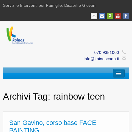
Servizi e Interventi per Famiglie, Disabili e Giovani
070.9351000
info@koinoscoop.it
Chi Siamo
Archivi Tag:
rainbow teen
Area Famiglie e Minori | Efè
Area Disabilità | Paris
Area Giovani | Bajania
San Gavino, corso base FACE
PAINTING
Area Ricerca, Documentazione e Formazione |