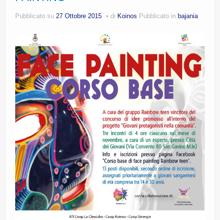
CE.RI.FORM
Pubblicato su
27 Ottobre 2015
di
Koinos
Pubblicato in
bajania
CONTATTI
Whistleblowing
Lavora con noi
Centro Antiviolenza “Feminas” | PLUS Sanluri –
Guspini