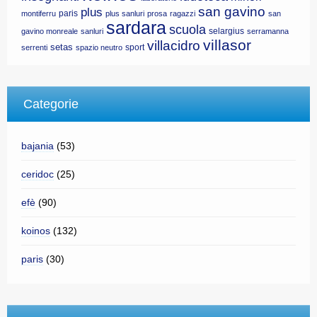
san gavino
plus
paris
montiferru
plus sanluri
prosa
ragazzi
san
sardara
scuola
selargius
gavino monreale
sanluri
serramanna
villasor
villacidro
setas
sport
serrenti
spazio neutro
Categorie
bajania
(53)
ceridoc
(25)
efè
(90)
koinos
(132)
paris
(30)