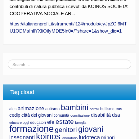
CE.RI.FORM
contributi di natura pubblica ricevuti da KOINOS SOCIETA’
COOPERATIVA SOCIALE ARL:
CONTATTI
https://italianonprofit.it/strumenti/l124/modulo/eyJpZCI6MT
U1ODMsInllYXIiOiIyMDE5In0=/?share=1&show_dic=1
Whistleblowing
Lavora con noi
Centro Antiviolenza “Feminas” | PLUS Sanluri –
Guspini
Tag cloud
bambini
animazione
autismo
cas
ales
bullismo
barrali
disabilità
dsa
cedip
città dei giovani
comunità
conciliazione
estate
efe
educatori
educare oggi
famiglia
formazione
giovani
genitori
koinos
insegnanti
ludoteca
minori
laboratorio