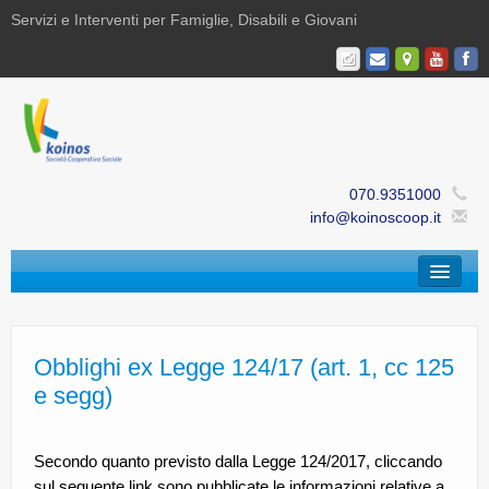
Servizi e Interventi per Famiglie, Disabili e Giovani
070.9351000
info@koinoscoop.it
Chi Siamo
Area Famiglie e Minori | Efè
Obblighi ex Legge 124/17 (art. 1, cc 125
e segg)
Area Disabilità | Paris
Area Giovani | Bajania
Secondo quanto previsto dalla Legge 124/2017, cliccando
sul seguente link sono pubblicate le informazioni relative a
Area Ricerca, Documentazione e Formazione |