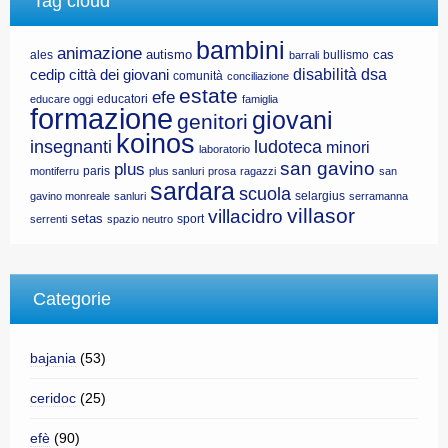
Tag cloud
bambini
animazione
autismo
cas
ales
bullismo
barrali
disabilità
dsa
cedip
città dei giovani
comunità
conciliazione
estate
efe
educatori
educare oggi
famiglia
formazione
giovani
genitori
koinos
insegnanti
ludoteca
minori
laboratorio
san gavino
plus
paris
montiferru
plus sanluri
prosa
ragazzi
san
sardara
scuola
selargius
gavino monreale
sanluri
serramanna
villasor
villacidro
setas
sport
serrenti
spazio neutro
Categorie
bajania
(53)
ceridoc
(25)
efè
(90)