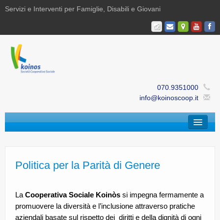
Servizi e Interventi per Famiglie, Disabili e Giovani
070.9351000
info@koinoscoop.it
Chi Siamo
Area Famiglie e Minori | Efè
Politica per la Parità di Genere
Area Disabilità | Paris
La
Cooperativa Sociale
Koinòs
si impegna fermamente a
Area Giovani | Bajania
promuovere la diversità e l’inclusione attraverso pratiche
aziendali basate sul rispetto dei diritti e della dignità di ogni
Area Ricerca, Documentazione e Formazione |