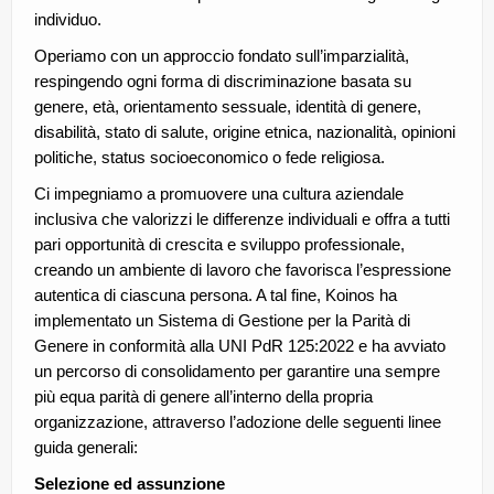
individuo.
CE.RI.FORM
Operiamo con un approccio fondato sull’imparzialità,
CONTATTI
respingendo ogni forma di discriminazione basata su
genere, età, orientamento sessuale, identità di genere,
Whistleblowing
disabilità, stato di salute, origine etnica, nazionalità, opinioni
Lavora con noi
politiche, status socioeconomico o fede religiosa.
Ci impegniamo a promuovere una cultura aziendale
Centro Antiviolenza “Feminas” | PLUS Sanluri –
inclusiva che valorizzi le differenze individuali e offra a tutti
Guspini
pari opportunità di crescita e sviluppo professionale,
creando un ambiente di lavoro che favorisca l’espressione
autentica di ciascuna persona. A tal fine, Koinos ha
implementato un Sistema di Gestione per la Parità di
Genere in conformità alla UNI PdR 125:2022 e ha avviato
un percorso di consolidamento per garantire una sempre
più equa parità di genere all’interno della propria
organizzazione, attraverso l’adozione delle seguenti linee
guida generali:
Selezione ed assunzione