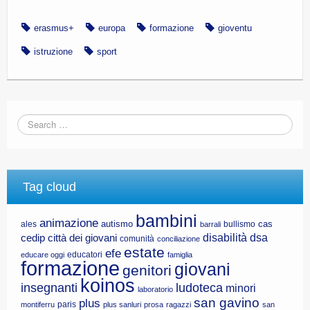
erasmus+
europa
formazione
gioventu
istruzione
sport
Tag cloud
bambini
animazione
autismo
cas
ales
bullismo
barrali
disabilità
dsa
cedip
città dei giovani
comunità
conciliazione
estate
efe
educatori
educare oggi
famiglia
formazione
giovani
genitori
koinos
insegnanti
ludoteca
minori
laboratorio
san gavino
plus
paris
montiferru
plus sanluri
prosa
ragazzi
san