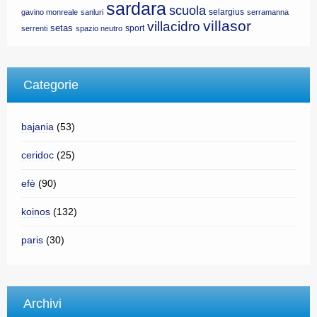
sardara
scuola
selargius
gavino monreale
sanluri
serramanna
villasor
villacidro
setas
sport
serrenti
spazio neutro
Categorie
bajania
(53)
ceridoc
(25)
efè
(90)
koinos
(132)
paris
(30)
Archivi