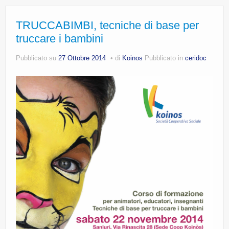
CE.RI.FORM
TRUCCABIMBI, tecniche di base per
CONTATTI
truccare i bambini
Whistleblowing
Pubblicato su
27 Ottobre 2014
di
Koinos
Pubblicato in
ceridoc
Lavora con noi
Centro Antiviolenza “Feminas” | PLUS Sanluri –
Guspini