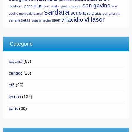
san gavino
plus
paris
montiferru
plus sanluri
prosa
ragazzi
san
sardara
scuola
selargius
gavino monreale
sanluri
serramanna
villasor
villacidro
setas
sport
serrenti
spazio neutro
Categorie
bajania
(53)
ceridoc
(25)
efè
(90)
koinos
(132)
paris
(30)