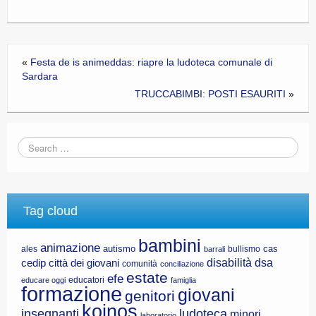
«
Festa de is animeddas: riapre la ludoteca comunale di
Sardara
TRUCCABIMBI: POSTI ESAURITI
»
Tag cloud
bambini
animazione
autismo
cas
ales
bullismo
barrali
disabilità
dsa
cedip
città dei giovani
comunità
conciliazione
estate
efe
educatori
educare oggi
famiglia
formazione
giovani
genitori
koinos
insegnanti
ludoteca
minori
laboratorio