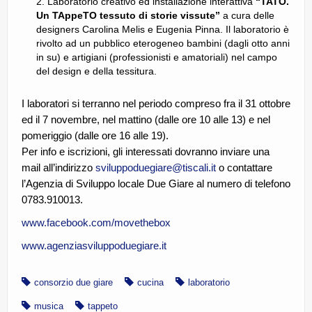
Laboratorio creativo ed installazione interattiva
“TATO.
Un TAppeTO tessuto di storie vissute”
a cura delle
designers Carolina Melis e Eugenia Pinna. Il laboratorio è
rivolto ad un pubblico eterogeneo bambini (dagli otto anni
in su) e artigiani (professionisti e amatoriali) nel campo
del design e della tessitura.
I laboratori si terranno nel periodo compreso fra il 31 ottobre
ed il 7 novembre, nel mattino (dalle ore 10 alle 13) e nel
pomeriggio (dalle ore 16 alle 19).
Per info e iscrizioni, gli interessati dovranno inviare una
mail all’indirizzo
sviluppoduegiare@tiscali.it
o contattare
l’Agenzia di Sviluppo locale Due Giare al numero di telefono
0783.910013.
www.facebook.com/movethebox
www.agenziasviluppoduegiare.it
consorzio due giare
cucina
laboratorio
musica
tappeto