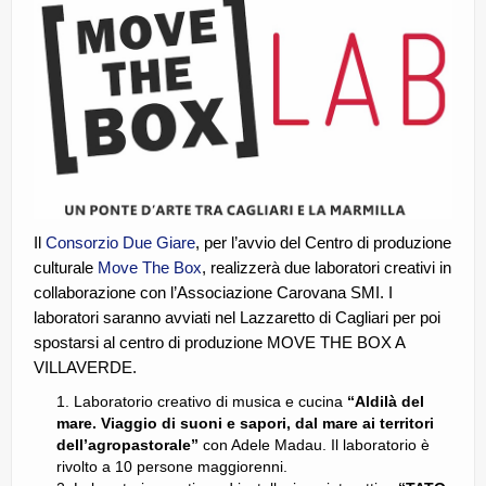
CE.RI.FORM
CONTATTI
Whistleblowing
Lavora con noi
Centro Antiviolenza “Feminas” | PLUS Sanluri –
Guspini
Il
Consorzio Due Giare
, per l’avvio del Centro di produzione
culturale
Move The Box
, realizzerà due laboratori creativi in
collaborazione con l’Associazione Carovana SMI. I
laboratori saranno avviati nel Lazzaretto di Cagliari per poi
spostarsi al centro di produzione MOVE THE BOX A
VILLAVERDE.
Laboratorio creativo di musica e cucina
“Aldilà del
mare. Viaggio di suoni e sapori, dal mare ai territori
dell’agropastorale”
con Adele Madau. Il laboratorio è
rivolto a 10 persone maggiorenni.