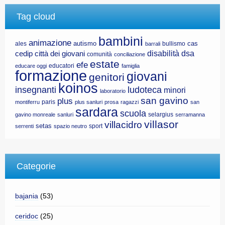
Tag cloud
bambini
animazione
autismo
cas
ales
bullismo
barrali
disabilità
dsa
cedip
città dei giovani
comunità
conciliazione
estate
efe
educatori
educare oggi
famiglia
formazione
giovani
genitori
koinos
insegnanti
ludoteca
minori
laboratorio
san gavino
plus
paris
montiferru
plus sanluri
prosa
ragazzi
san
sardara
scuola
selargius
gavino monreale
sanluri
serramanna
villasor
villacidro
setas
sport
serrenti
spazio neutro
Categorie
bajania
(53)
ceridoc
(25)