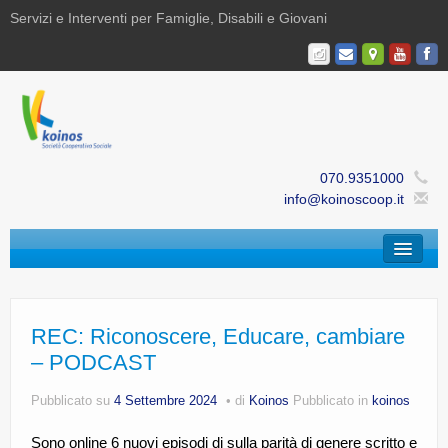
Servizi e Interventi per Famiglie, Disabili e Giovani
070.9351000
info@koinoscoop.it
Chi Siamo
Area Famiglie e Minori | Efè
REC: Riconoscere, Educare, cambiare
– PODCAST
Area Disabilità | Paris
Pubblicato su
4 Settembre 2024
di
Koinos
Pubblicato in
koinos
Area Giovani | Bajania
Sono online 6 nuovi episodi di sulla parità di genere scritto e
Area Ricerca, Documentazione e Formazione |