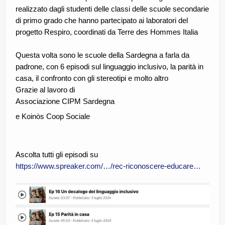
realizzato dagli studenti delle classi delle scuole secondarie
CE.RI.FORM
di primo grado che hanno partecipato ai laboratori del
CONTATTI
progetto Respiro, coordinati da Terre des Hommes Italia
Whistleblowing
Questa volta sono le scuole della Sardegna a farla da
padrone, con 6 episodi sul linguaggio inclusivo, la parità in
Lavora con noi
casa, il confronto con gli stereotipi e molto altro
Grazie al lavoro di
Centro Antiviolenza “Feminas” | PLUS Sanluri –
Guspini
Associazione
CIPM
Sardegna
e Koinòs Coop Sociale
Ascolta tutti gli episodi su
https://www.spreaker.com/…/rec-riconoscere-educare…