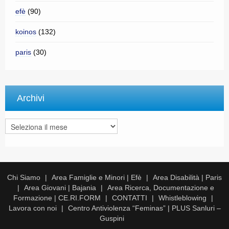
efè
(90)
koinos
(132)
paris
(30)
Archivi
Archivi
Chi Siamo
Area Famiglie e Minori | Efè
Area Disabilità | Paris
Area Giovani | Bajania
Area Ricerca, Documentazione e
Formazione | CE.RI.FORM
CONTATTI
Whistleblowing
Lavora con noi
Centro Antiviolenza “Feminas” | PLUS Sanluri –
Guspini