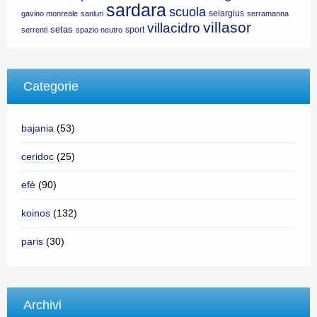
sardara
scuola
selargius
gavino monreale
sanluri
serramanna
villasor
villacidro
setas
sport
serrenti
spazio neutro
Categorie
bajania
(53)
ceridoc
(25)
efè
(90)
koinos
(132)
paris
(30)
Archivi