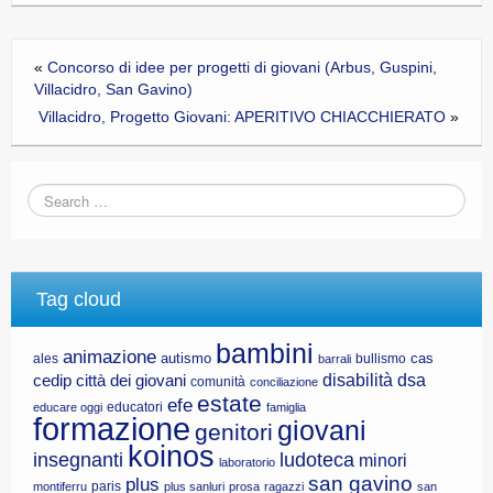
«
Concorso di idee per progetti di giovani (Arbus, Guspini,
Villacidro, San Gavino)
Villacidro, Progetto Giovani: APERITIVO CHIACCHIERATO
»
Tag cloud
bambini
animazione
autismo
cas
ales
bullismo
barrali
disabilità
dsa
cedip
città dei giovani
comunità
conciliazione
estate
efe
educatori
educare oggi
famiglia
formazione
giovani
genitori
koinos
insegnanti
ludoteca
minori
laboratorio
san gavino
plus
paris
montiferru
plus sanluri
prosa
ragazzi
san