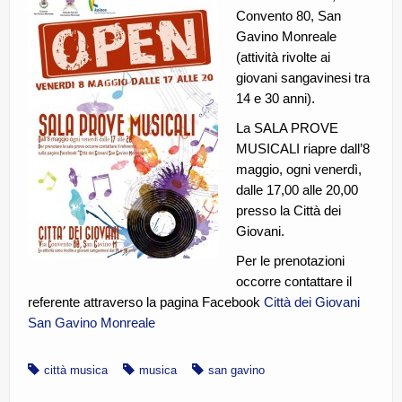
Convento 80, San
CE.RI.FORM
Gavino Monreale
CONTATTI
(attività rivolte ai
giovani sangavinesi tra
Whistleblowing
14 e 30 anni).
Lavora con noi
La SALA PROVE
MUSICALI riapre dall’8
Centro Antiviolenza “Feminas” | PLUS Sanluri –
maggio, ogni venerdì,
Guspini
dalle 17,00 alle 20,00
presso la Città dei
Giovani.
Per le prenotazioni
occorre contattare il
referente attraverso la pagina Facebook
Città dei Giovani
San Gavino Monreale​
città musica
musica
san gavino