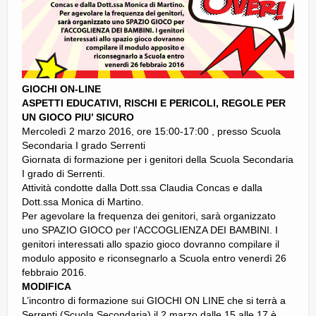
GIOCHI ON-LINE
ASPETTI EDUCATIVI, RISCHI E PERICOLI, REGOLE PER
UN GIOCO PIU’ SICURO
Mercoledì 2 marzo 2016, ore 15:00-17:00 , presso Scuola
Secondaria I grado Serrenti
Giornata di formazione per i genitori della Scuola Secondaria
I grado di Serrenti.
Attività condotte dalla Dott.ssa Claudia Concas e dalla
Dott.ssa Monica di Martino.
Per agevolare la frequenza dei genitori, sarà organizzato
uno SPAZIO GIOCO per l’ACCOGLIENZA DEI BAMBINI. I
genitori interessati allo spazio gioco dovranno compilare il
modulo apposito e riconsegnarlo a Scuola entro venerdì 26
febbraio 2016.
MODIFICA
L’incontro di formazione sui GIOCHI ON LINE che si terrà a
Serrenti (Scuola Secondaria) il 2 marzo dalle 15 alle 17 è