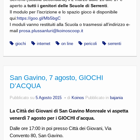
aperto a
tutti i genitori delle Scuole di Serrenti
.
Il modulo per l’iscrizione e lo spazio gioco è disponibile
qui:
https://goo.gl/Mb5bgC
I moduli vanno restituiti alla Scuola o trasmessi all’indirizzo e-
mail
prosa.plussanluri@koinoscoop.it
giochi
internet
on line
pericoli
serrenti
San Gavino, 7 agosto, GIOCHI
D’ACQUA
Pubblicato su
5 Agosto 2015
di
Koinos
Pubblicato in
bajania
La Città dei Giovani di San Gavino Monreale vi aspetta
venerdì 7 agosto per i GIOCHI d’acqua.
Dalle ore 17:00 in poi presso Città dei Giovani, Via
Convento 80, San Gavino.