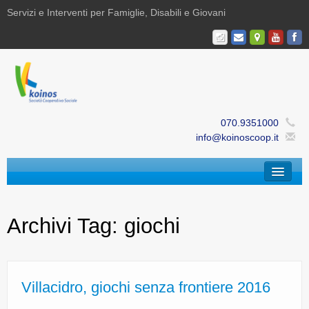
Servizi e Interventi per Famiglie, Disabili e Giovani
070.9351000
info@koinoscoop.it
Chi Siamo
Archivi Tag:
giochi
Area Famiglie e Minori | Efè
Area Disabilità | Paris
Area Giovani | Bajania
Villacidro, giochi senza frontiere 2016
Area Ricerca, Documentazione e Formazione |