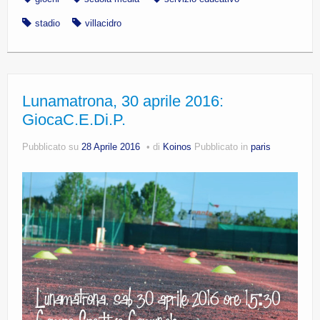
stadio
villacidro
Lunamatrona, 30 aprile 2016:
GiocaC.E.Di.P.
Pubblicato su
28 Aprile 2016
di
Koinos
Pubblicato in
paris