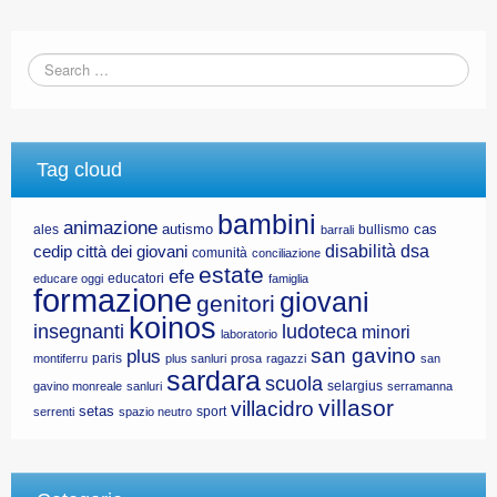
Tag cloud
bambini
animazione
autismo
cas
ales
bullismo
barrali
disabilità
dsa
cedip
città dei giovani
comunità
conciliazione
estate
efe
educatori
educare oggi
famiglia
formazione
giovani
genitori
koinos
insegnanti
ludoteca
minori
laboratorio
san gavino
plus
paris
montiferru
plus sanluri
prosa
ragazzi
san
sardara
scuola
selargius
gavino monreale
sanluri
serramanna
villasor
villacidro
setas
sport
serrenti
spazio neutro