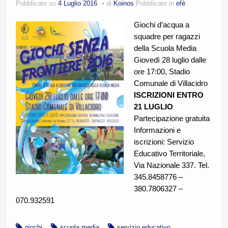
Pubblicato su
4 Luglio 2016
di
Koinos
Pubblicato in
efè
CE.RI.FORM
Giochi d’acqua a
CONTATTI
squadre per ragazzi
della Scuola Media
Whistleblowing
Giovedì 28 luglio dalle
Lavora con noi
ore 17:00, Stadio
Comunale di Villacidro
Centro Antiviolenza “Feminas” | PLUS Sanluri –
ISCRIZIONI ENTRO
Guspini
21 LUGLIO
Partecipazione gratuita
Informazioni e
iscrizioni: Servizio
Educativo Territoriale,
Via Nazionale 337. Tel.
345.8458776 –
380.7806327 –
070.932591
giochi
scuola media
servizio educativo