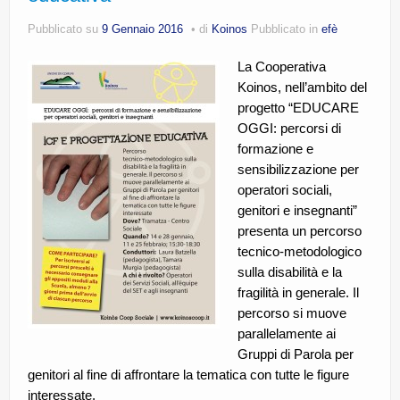
CE.RI.FORM
Pubblicato su
9 Gennaio 2016
di
Koinos
Pubblicato in
efè
CONTATTI
La Cooperativa
Koinos, nell’ambito del
Whistleblowing
progetto “EDUCARE
Lavora con noi
OGGI: percorsi di
formazione e
Centro Antiviolenza “Feminas” | PLUS Sanluri –
sensibilizzazione per
Guspini
operatori sociali,
genitori e insegnanti”
presenta un percorso
tecnico-metodologico
sulla disabilità e la
fragilità in generale. Il
percorso si muove
parallelamente ai
Gruppi di Parola per
genitori al fine di affrontare la tematica con tutte le figure
interessate.