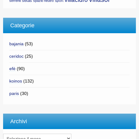
setas
sport
serrenti
spazio neutro
Categorie
bajania
(53)
ceridoc
(25)
efè
(90)
koinos
(132)
paris
(30)
Archivi
Archivi