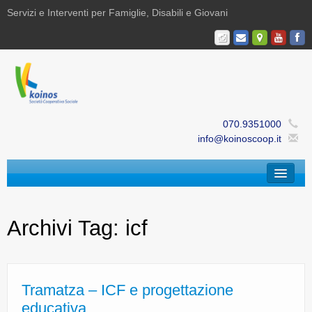
Servizi e Interventi per Famiglie, Disabili e Giovani
070.9351000
info@koinoscoop.it
Chi Siamo
Archivi Tag:
icf
Area Famiglie e Minori | Efè
Area Disabilità | Paris
Area Giovani | Bajania
Tramatza – ICF e progettazione
educativa
Area Ricerca, Documentazione e Formazione |