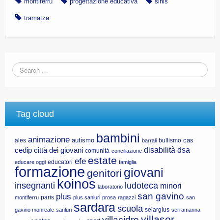
montiferru
progettazione educativa
sinis
tramatza
Tag cloud
bambini
animazione
autismo
cas
ales
bullismo
barrali
disabilità
dsa
cedip
città dei giovani
comunità
conciliazione
estate
efe
educatori
educare oggi
famiglia
formazione
giovani
genitori
koinos
insegnanti
ludoteca
minori
laboratorio
san gavino
plus
paris
montiferru
plus sanluri
prosa
ragazzi
san
sardara
scuola
selargius
gavino monreale
sanluri
serramanna
villasor
villacidro