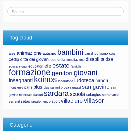
Tag cloud
bambini
animazione
autismo
cas
ales
bullismo
barrali
disabilità
dsa
cedip
città dei giovani
comunità
conciliazione
estate
efe
educatori
educare oggi
famiglia
formazione
giovani
genitori
koinos
insegnanti
ludoteca
minori
laboratorio
san gavino
plus
paris
montiferru
plus sanluri
prosa
ragazzi
san
sardara
scuola
selargius
gavino monreale
sanluri
serramanna
villasor
villacidro
setas
sport
serrenti
spazio neutro
Categorie