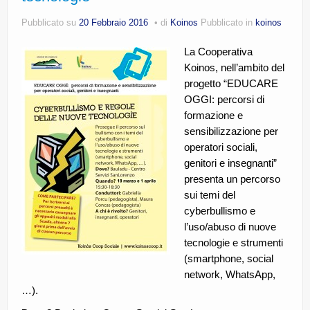
CE.RI.FORM
Pubblicato su
20 Febbraio 2016
di
Koinos
Pubblicato in
koinos
CONTATTI
La Cooperativa
Koinos, nell’ambito del
Whistleblowing
progetto “EDUCARE
Lavora con noi
OGGI: percorsi di
formazione e
Centro Antiviolenza “Feminas” | PLUS Sanluri –
sensibilizzazione per
Guspini
operatori sociali,
genitori e insegnanti”
presenta un percorso
sui temi del
cyberbullismo e
l’uso/abuso di nuove
tecnologie e strumenti
(smartphone, social
network, WhatsApp,
…).