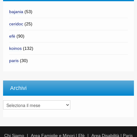
bajania
(53)
ceridoc
(25)
efè
(90)
koinos
(132)
paris
(30)
Archivi
Archivi
Chi Siamo
Area Famiglie e Minori | Efè
Area Disabilità | Paris