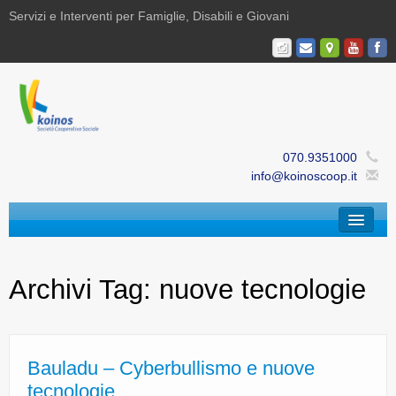
Servizi e Interventi per Famiglie, Disabili e Giovani
070.9351000
info@koinoscoop.it
Chi Siamo
Archivi Tag:
nuove tecnologie
Area Famiglie e Minori | Efè
Area Disabilità | Paris
Area Giovani | Bajania
Bauladu – Cyberbullismo e nuove
tecnologie
Area Ricerca, Documentazione e Formazione |