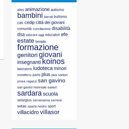
animazione
autismo
ales
bambini
bullismo
barrali
cedip
città dei giovani
cas
disabilità
comunità
conciliazione
efe
dsa
educatori
educare oggi
estate
famiglia
formazione
giovani
genitori
koinos
insegnanti
ludoteca
minori
laboratorio
plus
paris
montiferru
plus sanluri
san gavino
prosa
ragazzi
san gavino monreale
sanluri
sardara
scuola
selargius
serramanna
serrenti
setas
sport
spazio neutro
villasor
villacidro