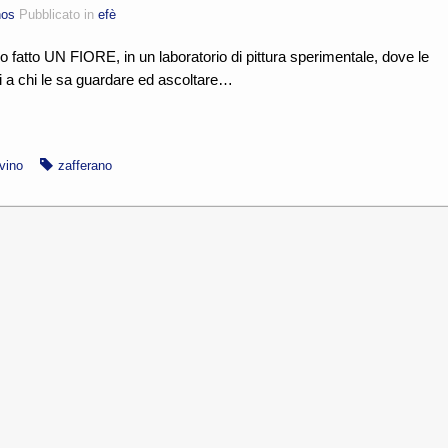
nos
Pubblicato in
efè
atto UN FIORE, in un laboratorio di pittura sperimentale, dove le
i a chi le sa guardare ed ascoltare…
vino
zafferano