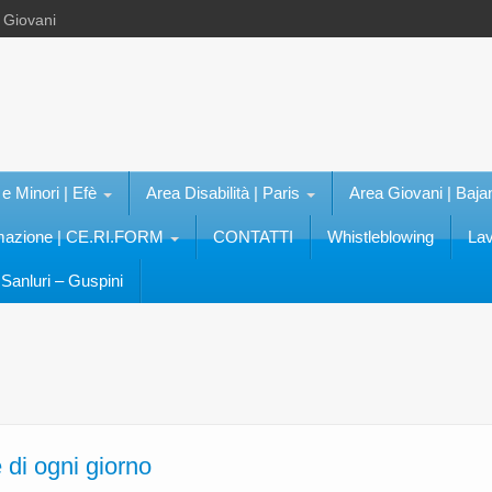
e Giovani
 e Minori | Efè
Area Disabilità | Paris
Area Giovani | Baja
rmazione | CE.RI.FORM
CONTATTI
Whistleblowing
Lav
Sanluri – Guspini
di ogni giorno