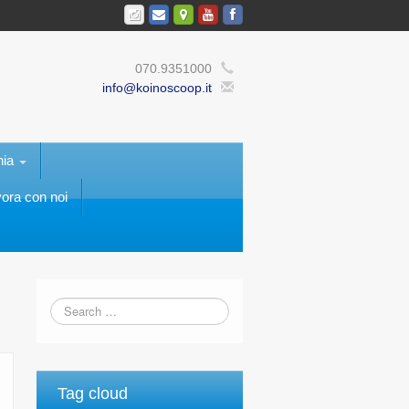
070.9351000
info@koinoscoop.it
nia
ora con noi
Tag cloud