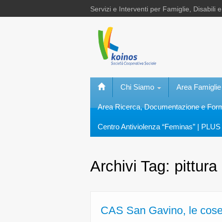
Servizi e Interventi per Famiglie, Disabili 
Chi Siamo
Area Famiglie
Area Ricerca, Documentazione e Fo
Centro Antiviolenza “Feminas” | PLUS 
Archivi Tag:
pittura
CAS San Gavino, le cose 