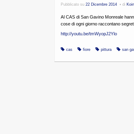
Pubblicato su
22 Dicembre 2014
di
Koi
Al CAS di San Gavino Monreale hanno f
cose di ogni giorno raccontano segret
http://youtu.be/tmWyopJ2Ylo
cas
fiore
pittura
san ga