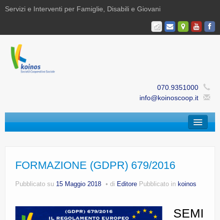
Servizi e Interventi per Famiglie, Disabili e Giovani
070.9351000
info@koinoscoop.it
Chi Siamo
Area Famiglie e Minori | Efè
FORMAZIONE (GDPR) 679/2016
Area Disabilità | Paris
Pubblicato su
15 Maggio 2018
di
Editore
Pubblicato in
koinos
Area Giovani | Bajania
SEMI
Area Ricerca, Documentazione e Formazione |