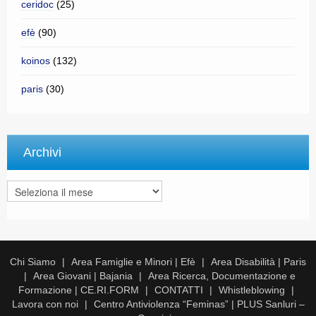
ceridoc
(25)
efè
(90)
koinos
(132)
paris
(30)
Archivi
Archivi
Chi Siamo
Area Famiglie e Minori | Efè
Area Disabilità | Paris
Area Giovani | Bajania
Area Ricerca, Documentazione e
Formazione | CE.RI.FORM
CONTATTI
Whistleblowing
Lavora con noi
Centro Antiviolenza “Feminas” | PLUS Sanluri –