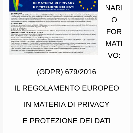
CE.RI.FORM
NARI
CONTATTI
O
Whistleblowing
FOR
Lavora con noi
MATI
Centro Antiviolenza “Feminas” | PLUS Sanluri –
VO:
Guspini
(GDPR) 679/2016
IL REGOLAMENTO EUROPEO
IN MATERIA DI PRIVACY
E PROTEZIONE DEI DATI