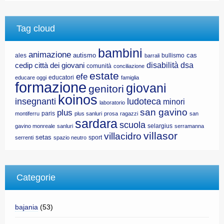
Tag cloud
bambini
animazione
autismo
cas
ales
bullismo
barrali
disabilità
dsa
cedip
città dei giovani
comunità
conciliazione
estate
efe
educatori
educare oggi
famiglia
formazione
giovani
genitori
koinos
insegnanti
ludoteca
minori
laboratorio
san gavino
plus
paris
montiferru
plus sanluri
prosa
ragazzi
san
sardara
scuola
selargius
gavino monreale
sanluri
serramanna
villasor
villacidro
setas
sport
serrenti
spazio neutro
Categorie
bajania
(53)