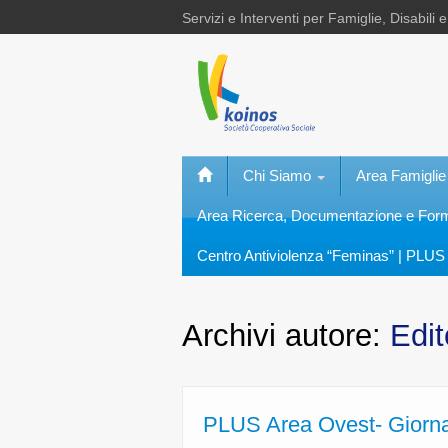
Servizi e Interventi per Famiglie, Disabili 
Chi Siamo
Area Famiglie
Area Ricerca, Documentazione e Fo
Centro Antiviolenza “Feminas” | PLUS 
Archivi autore:
Edit
PLUS Area Ovest- Giornat