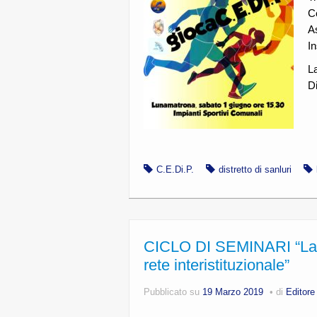
C
As
In
L
Di
C.E.Di.P.
distretto di sanluri
CICLO DI SEMINARI “La tute
rete interistituzionale”
Pubblicato su
19 Marzo 2019
di
Editore