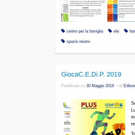
centro per la famiglia
efe
fam
spazio neutro
GiocaC.E.Di.P. 2019
Pubblicato su
30 Maggio 2019
di
Editor
Sa
L
ma
re
Tr