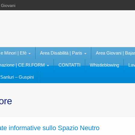
e Giovani
 e Minori | Efè
Area Disabilità | Paris
Area Giovani | Baja
rmazione | CE.RI.FORM
CONTATTI
Whistleblowing
Lav
Sanluri – Guspini
ore
e informative sullo Spazio Neutro