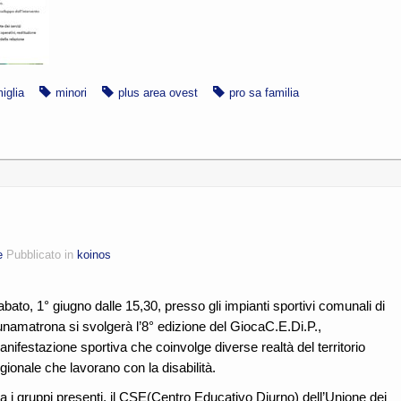
iglia
minori
plus area ovest
pro sa familia
e
Pubblicato in
koinos
bato, 1° giugno dalle 15,30, presso gli impianti sportivi comunali di
unamatrona si svolgerà l’8° edizione del GiocaC.E.Di.P.,
nifestazione sportiva che coinvolge diverse realtà del territorio
gionale che lavorano con la disabilità.
a i gruppi presenti, il CSE(Centro Educativo Diurno) dell’Unione dei