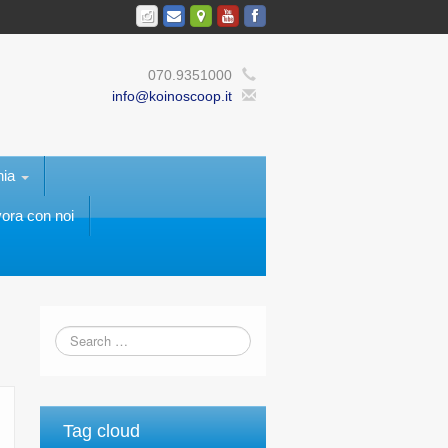
070.9351000
info@koinoscoop.it
nia
ora con noi
Tag cloud