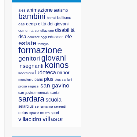
animazione
autismo
ales
bambini
bullismo
barrali
cedip
città dei giovani
cas
disabilità
comunità
conciliazione
efe
dsa
educatori
educare oggi
estate
famiglia
formazione
giovani
genitori
koinos
insegnanti
ludoteca
minori
laboratorio
plus
paris
montiferru
plus sanluri
san gavino
prosa
ragazzi
san gavino monreale
sanluri
sardara
scuola
selargius
serramanna
serrenti
setas
sport
spazio neutro
villasor
villacidro