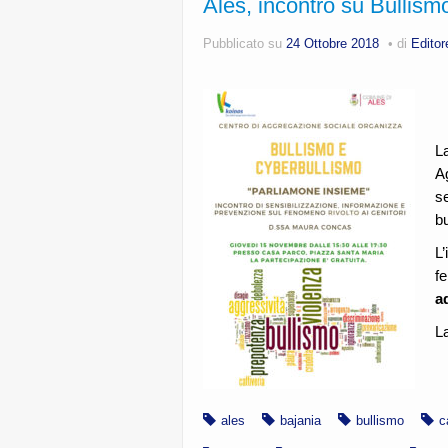
Ales, incontro su Bullis
Pubblicato su
24 Ottobre 2018
di
Editor
La
A
se
b
L
f
ad
La
ales
bajania
bullismo
c