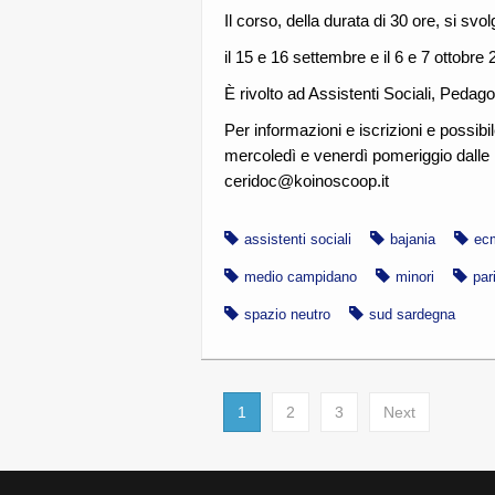
Il corso, della durata di 30 ore, si sv
il 15 e 16 settembre e il 6 e 7 ottobre 
È rivolto ad Assistenti Sociali, Pedago
Per informazioni e iscrizioni e possibil
mercoledì e venerdì pomeriggio dalle 1
ceridoc@koinoscoop.it
assistenti sociali
bajania
ec
medio campidano
minori
par
spazio neutro
sud sardegna
1
2
3
Next