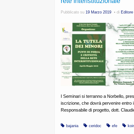
rete interistituzionale”
Pubblicato su
19 Marzo 2019
di
Editore
I Seminari si terranno a Norbello, pres
iscrizione, che dovrà pervenire entro i
Responsabile di progetto, dott. Claudio
bajania
ceridoc
efe
koi