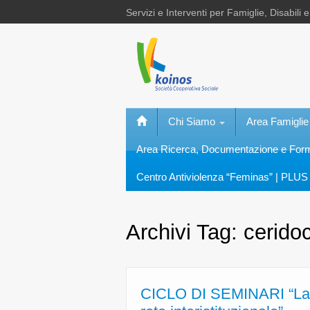
Servizi e Interventi per Famiglie, Disabili 
Chi Siamo
Area Famiglie
Area Ricerca, Documentazione e Fo
Centro Antiviolenza “Feminas” | PLUS 
Archivi Tag:
cerido
CICLO DI SEMINARI “La tute