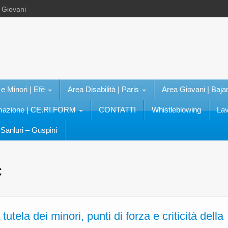
e Giovani
 e Minori | Efè
Area Disabilità | Paris
Area Giovani | Baja
rmazione | CE.RI.FORM
CONTATTI
Whistleblowing
Lav
Sanluri – Guspini
c
la dei minori, punti di forza e criticità della