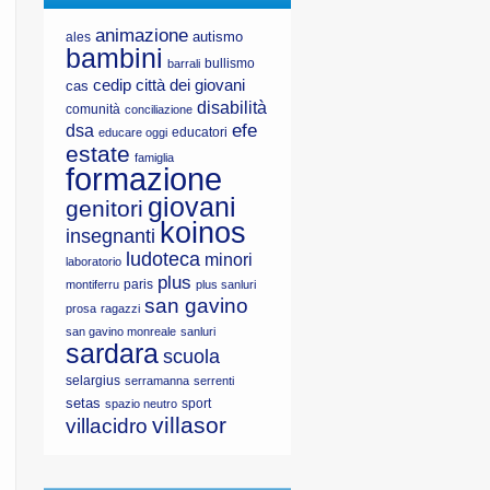
animazione
autismo
ales
bambini
bullismo
barrali
cedip
città dei giovani
cas
disabilità
comunità
conciliazione
efe
dsa
educatori
educare oggi
estate
famiglia
formazione
giovani
genitori
koinos
insegnanti
ludoteca
minori
laboratorio
plus
paris
montiferru
plus sanluri
san gavino
prosa
ragazzi
san gavino monreale
sanluri
sardara
scuola
selargius
serramanna
serrenti
setas
sport
spazio neutro
villasor
villacidro