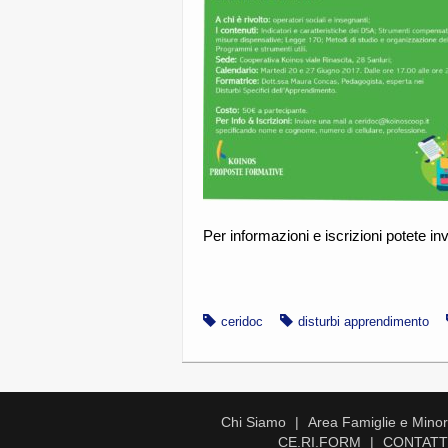
Per informazioni e iscrizioni potete inv
ceridoc
disturbi apprendimento
Chi Siamo
Area Famiglie e Minori
CE.RI.FORM
CONTATT