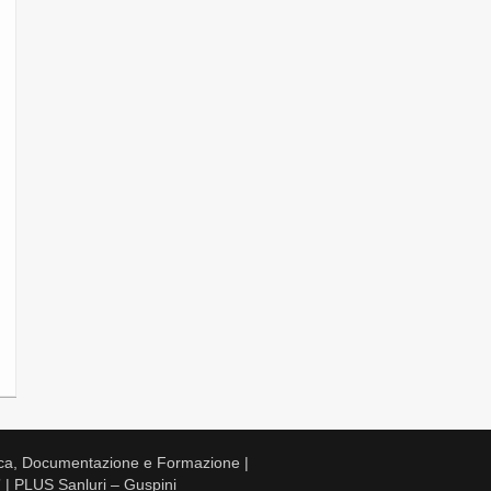
ca, Documentazione e Formazione |
 | PLUS Sanluri – Guspini