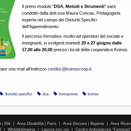
Il primo modulo “
DSA, Metodi e Strumenti
” sarà
condotto dalla dott.ssa Maura Concas, Pedagogista
esperta nel campo dei Disturbi Specifici
dell’Apprendimento.
Il percorso formativo, rivolto ad operatori del sociale e
insegnanti, si svolgerà martedì
20 e 27 giugno dalle
17,00 alle 20,00
presso i locali della cooperativa Koinos.
iare una mail all’indirizzo
ceridoc@koinoscoop.it
.
disturbi specifici
dsa
formazione
koinos
 | Efè
Area Disabilità | Paris
Area Giovani | Bajania
Area Ricer
I
Whistleblowing
Lavora con noi
Centro Antiviolenza “Feminas”