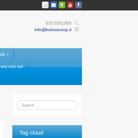
070.9351000
info@koinoscoop.it
nia
ora con noi
Tag cloud