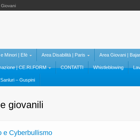
e Giovani
 e Minori | Efè
Area Disabilità | Paris
Area Giovani | Baja
rmazione | CE.RI.FORM
CONTATTI
Whistleblowing
Lav
Sanluri – Guspini
he giovanili
mo e Cyberbullismo