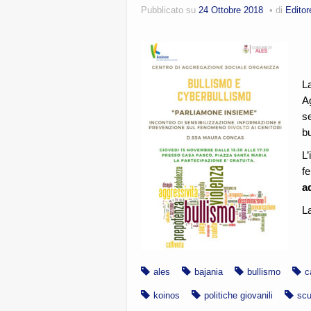
Pubblicato su
24 Ottobre 2018
di
Editor
La
A
se
b
L
f
ad
La
ales
bajania
bullismo
c
koinos
politiche giovanili
scu