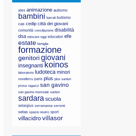
animazione
autismo
ales
bambini
bullismo
barrali
cedip
città dei giovani
cas
disabilità
comunità
conciliazione
efe
dsa
educatori
educare oggi
estate
famiglia
formazione
giovani
genitori
koinos
insegnanti
ludoteca
minori
laboratorio
plus
paris
montiferru
plus sanluri
san gavino
prosa
ragazzi
san gavino monreale
sanluri
sardara
scuola
selargius
serramanna
serrenti
setas
sport
spazio neutro
villasor
villacidro