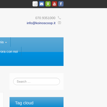
070.9351000
info@koinoscoop.it
nia
ora con noi
Tag cloud