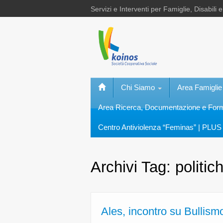
Servizi e Interventi per Famiglie, Disabili 
Chi Siamo
Area Famiglie
Area Ricerca, Documentazione e Fo
Centro Antiviolenza “Feminas” | PLUS 
Archivi Tag:
politic
Ales, incontro su Bullis