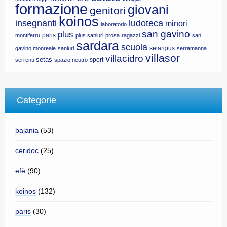
formazione
giovani
genitori
koinos
insegnanti
ludoteca
minori
laboratorio
san gavino
plus
paris
montiferru
plus sanluri
prosa
ragazzi
san
sardara
scuola
selargius
gavino monreale
sanluri
serramanna
villasor
villacidro
setas
sport
serrenti
spazio neutro
Categorie
bajania
(53)
ceridoc
(25)
efè
(90)
koinos
(132)
paris
(30)