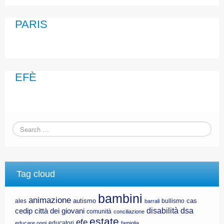
CE.RI.FORM
PARIS
CONTATTI
Whistleblowing
Lavora con noi
EFÈ
Centro Antiviolenza “Feminas” | PLUS Sanluri –
Guspini
Tag cloud
bambini
animazione
autismo
cas
ales
bullismo
barrali
disabilità
dsa
cedip
città dei giovani
comunità
conciliazione
estate
efe
educatori
educare oggi
famiglia