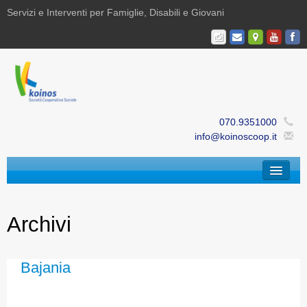
Servizi e Interventi per Famiglie, Disabili e Giovani
070.9351000
info@koinoscoop.it
Chi Siamo
Archivi
Area Famiglie e Minori | Efè
Area Disabilità | Paris
Bajania
Area Giovani | Bajania
Area Ricerca, Documentazione e Formazione |