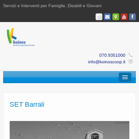
Servizi e Interventi per Famiglie, Disabili e Giovani
070.9351000
info@koinoscoop.it
Chi Siamo
Area Famiglie e Minori | Efè
SET Barrali
Area Disabilità | Paris
Area Giovani | Bajania
Area Ricerca, Documentazione e Formazione |