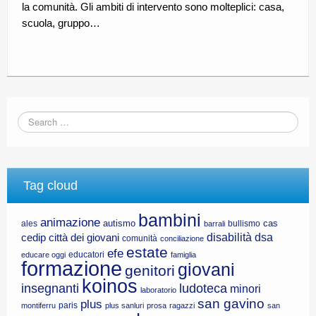
la comunità. Gli ambiti di intervento sono molteplici: casa,
scuola, gruppo…
Tag cloud
bambini
animazione
autismo
cas
ales
bullismo
barrali
disabilità
dsa
cedip
città dei giovani
comunità
conciliazione
estate
efe
educatori
educare oggi
famiglia
formazione
giovani
genitori
koinos
insegnanti
ludoteca
minori
laboratorio
san gavino
plus
paris
montiferru
plus sanluri
prosa
ragazzi
san