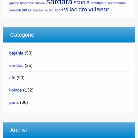
sardara
scuola
selargius
gavino monreale
sanluri
serramanna
villasor
villacidro
setas
sport
serrenti
spazio neutro
Categorie
bajania
(53)
ceridoc
(25)
efè
(90)
koinos
(132)
paris
(30)
Archivi