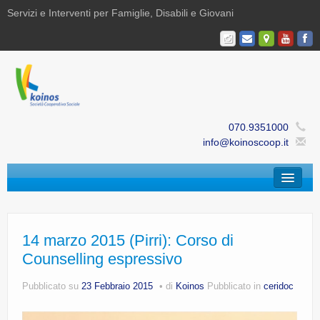
Servizi e Interventi per Famiglie, Disabili e Giovani
070.9351000
info@koinoscoop.it
Chi Siamo
Area Famiglie e Minori | Efè
14 marzo 2015 (Pirri): Corso di
Counselling espressivo
Area Disabilità | Paris
Pubblicato su
23 Febbraio 2015
di
Koinos
Pubblicato in
ceridoc
Area Giovani | Bajania
Area Ricerca, Documentazione e Formazione |