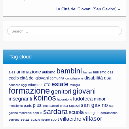
La Città dei Giovani (San Gavino)
»
Tag cloud
bambini
animazione
autismo
cas
ales
bullismo
barrali
disabilità
dsa
cedip
città dei giovani
comunità
conciliazione
estate
efe
educatori
educare oggi
famiglia
formazione
giovani
genitori
koinos
insegnanti
ludoteca
minori
laboratorio
san gavino
plus
paris
montiferru
plus sanluri
prosa
ragazzi
san
sardara
scuola
selargius
gavino monreale
sanluri
serramanna
villasor
villacidro
setas
sport
serrenti
spazio neutro