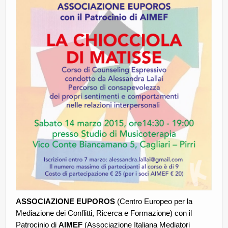
CE.RI.FORM
CONTATTI
Whistleblowing
Lavora con noi
Centro Antiviolenza “Feminas” | PLUS Sanluri –
Guspini
ASSOCIAZIONE EUPOROS
(Centro Europeo per la
Mediazione dei Conflitti, Ricerca e Formazione) con il
Patrocinio di
AIMEF
(Associazione Italiana Mediatori