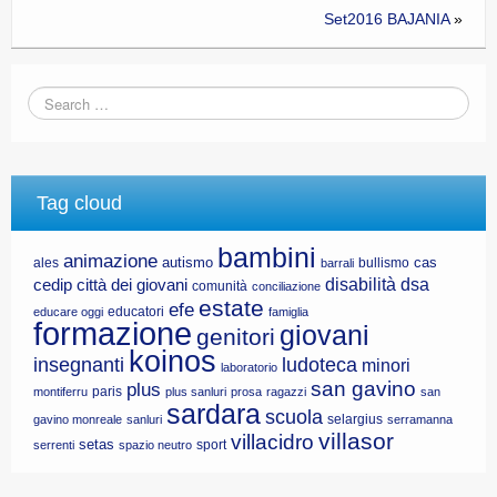
Set2016 BAJANIA
»
CE.RI.FORM
CONTATTI
Whistleblowing
Lavora con noi
Centro Antiviolenza “Feminas” | PLUS Sanluri –
Tag cloud
Guspini
bambini
animazione
autismo
cas
ales
bullismo
barrali
disabilità
dsa
cedip
città dei giovani
comunità
conciliazione
estate
efe
educatori
educare oggi
famiglia
formazione
giovani
genitori
koinos
insegnanti
ludoteca
minori
laboratorio
san gavino
plus
paris
montiferru
plus sanluri
prosa
ragazzi
san
sardara
scuola
selargius
gavino monreale
sanluri
serramanna
villasor
villacidro
setas
sport
serrenti
spazio neutro