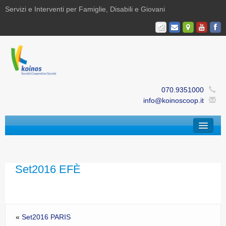
Servizi e Interventi per Famiglie, Disabili e Giovani
070.9351000
info@koinoscoop.it
Chi Siamo
Area Famiglie e Minori | Efè
Set2016 EFÈ
Area Disabilità | Paris
Area Giovani | Bajania
«
Set2016 PARIS
Area Ricerca, Documentazione e Formazione |