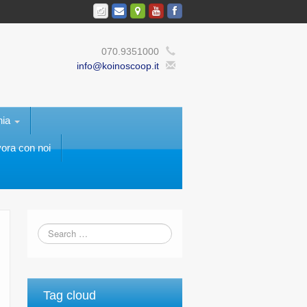
070.9351000
info@koinoscoop.it
nia
ora con noi
Tag cloud