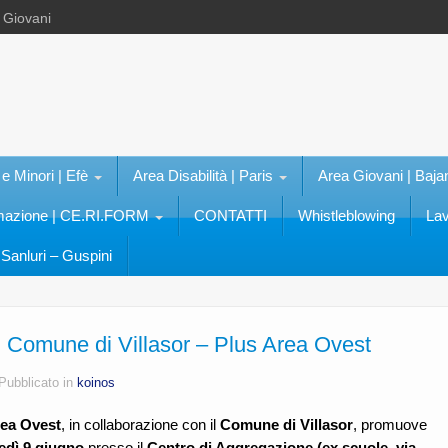
e Giovani
 e Minori | Efè
Area Disabilità | Paris
Area Giovani | Baja
rmazione | CE.RI.FORM
CONTATTI
Whistleblowing
Lav
Sanluri – Guspini
 Comune di Villasor – Plus Area Ovest
Pubblicato in
koinos
rea Ovest
, in collaborazione con il
Comune di Villasor
, promuove
edì 9 giugno
presso il
Centro di Aggregazione (ex scuole, via