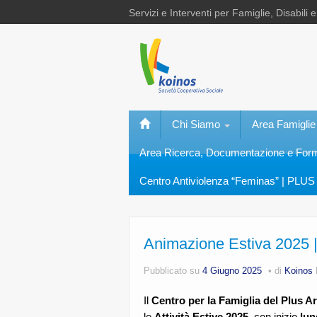
Servizi e Interventi per Famiglie, Disabili 
Chi Siamo
Area Famiglie
Area Ricerca, Documentazione e Fo
Centro Antiviolenza “Feminas” | PLUS 
Animazione Estiva 2025 |
Pubblicato su
4 Giugno 2025
di
Koinos
Il
Centro per la Famiglia del Plus A
le
Attività Estive 2025
, con inizio
lun