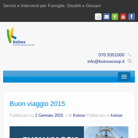
Servizi e Interventi per Famiglie, Disabili e Giovani
070.9351000
info@koinoscoop.it
Chi Siamo
Area Famiglie e Minori | Efè
Buon viaggio 2015
Area Disabilità | Paris
Pubblicato su
2 Gennaio 2015
di
Koinos
Pubblicato in
koinos
Area Giovani | Bajania
Area Ricerca, Documentazione e Formazione |