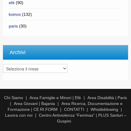
efè
(90)
koinos
(132)
paris
(30)
Archivi
Archivi
Chi Siamo
Area Famiglie e Minori | Efè
Area Disabilità | Paris
Area Giovani | Bajania
Area Ricerca, Documentazione e
Formazione | CE.RI.FORM
CONTATTI
Whistleblowing
Lavora con noi
Centro Antiviolenza “Feminas” | PLUS Sanluri –
Guspini