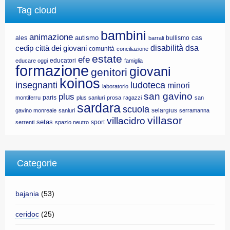
Tag cloud
bambini
animazione
autismo
cas
ales
bullismo
barrali
disabilità
dsa
cedip
città dei giovani
comunità
conciliazione
estate
efe
educatori
educare oggi
famiglia
formazione
giovani
genitori
koinos
insegnanti
ludoteca
minori
laboratorio
san gavino
plus
paris
montiferru
plus sanluri
prosa
ragazzi
san
sardara
scuola
selargius
gavino monreale
sanluri
serramanna
villasor
villacidro
setas
sport
serrenti
spazio neutro
Categorie
bajania
(53)
ceridoc
(25)