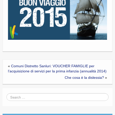
CE.RI.FORM
CONTATTI
Whistleblowing
Lavora con noi
Centro Antiviolenza “Feminas” | PLUS Sanluri –
Guspini
«
Comuni Distretto Sanluri: VOUCHER FAMIGLIE per
l’acquisizione di servizi per la prima infanzia (annualità 2014)
Che cosa è la dislessia?
»