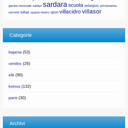
sardara
scuola
selargius
gavino monreale
sanluri
serramanna
villasor
villacidro
setas
sport
serrenti
spazio neutro
Categorie
bajania
(53)
ceridoc
(25)
efè
(90)
koinos
(132)
paris
(30)
Archivi