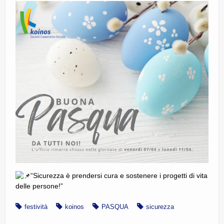
CE.RI.FORM
CONTATTI
Whistleblowing
Lavora con noi
Centro Antiviolenza “Feminas” | PLUS Sanluri –
Guspini
“Sicurezza è prendersi cura e sostenere i progetti di vita
delle persone!”
festività
koinos
PASQUA
sicurezza