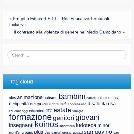
«
Progetto Educa R.E.T.I. – Reti Educative Territoriali
Inclusive
Il contrasto alla violenza di genere nel Medio Campidano
»
Tag cloud
bambini
animazione
autismo
cas
ales
bullismo
barrali
disabilità
dsa
cedip
città dei giovani
comunità
conciliazione
estate
efe
educatori
educare oggi
famiglia
formazione
giovani
genitori
koinos
insegnanti
ludoteca
minori
laboratorio
san gavino
plus
paris
montiferru
plus sanluri
prosa
ragazzi
san