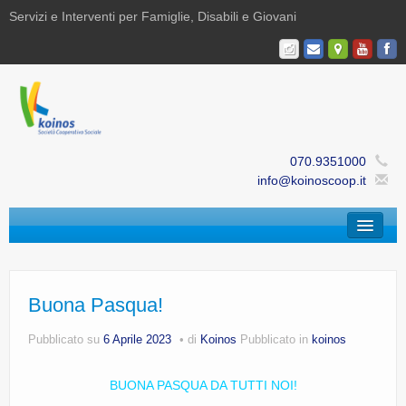
Servizi e Interventi per Famiglie, Disabili e Giovani
070.9351000
info@koinoscoop.it
Chi Siamo
Area Famiglie e Minori | Efè
Buona Pasqua!
Area Disabilità | Paris
Pubblicato su
6 Aprile 2023
di
Koinos
Pubblicato in
koinos
Area Giovani | Bajania
BUONA PASQUA DA TUTTI NOI!
Area Ricerca, Documentazione e Formazione |