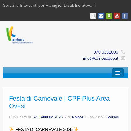
Servizi e Interventi per Famiglie, Disabili e Giovani
070.9351000
info@koinoscoop.it
Chi Siamo
Area Famiglie e Minori | Efè
Festa di Carnevale | CPF Plus Area
Ovest
Area Disabilità | Paris
Pubblicato su
24 Febbraio 2025
di
Koinos
Pubblicato in
koinos
Area Giovani | Bajania
FESTA DI CARNEVALE 2025
Area Ricerca, Documentazione e Formazione |