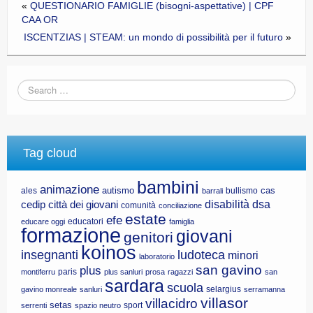
«
QUESTIONARIO FAMIGLIE (bisogni-aspettative) | CPF
CAA OR
ISCENTZIAS | STEAM: un mondo di possibilità per il futuro
»
Tag cloud
bambini
animazione
autismo
cas
ales
bullismo
barrali
disabilità
dsa
cedip
città dei giovani
comunità
conciliazione
estate
efe
educatori
educare oggi
famiglia
formazione
giovani
genitori
koinos
insegnanti
ludoteca
minori
laboratorio
san gavino
plus
paris
montiferru
plus sanluri
prosa
ragazzi
san
sardara
scuola
selargius
gavino monreale
sanluri
serramanna
villasor
villacidro
setas
sport
serrenti
spazio neutro