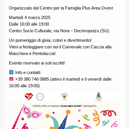
CE.RI.FORM
Organizzato dal Centro per la Famiglia
Plus Area Ovest
CONTATTI
Martedì 4 marzo 2025
Dalle 16:00 alle 19:00
Whistleblowing
Centro Socio Culturale, via Nora – Decimoputzu (SU)
Un pomeriggio di gioia, colori e divertimento!
Lavora con noi
Vieni a festeggiare con noi il Carnevale con Caccia alla
Centro Antiviolenza “Feminas” | PLUS Sanluri –
Maschera e Pentolaccia!
Guspini
Evento riservato ai soli iscritti!
Info e contatti
+39 380 746 0885 (attivo il martedì e il venerdì dalle
16:00 alle 19:00)