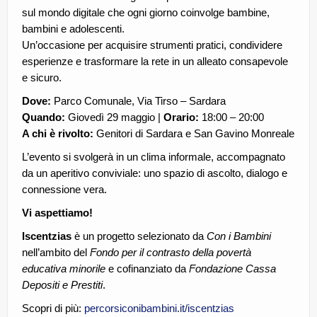
sul mondo digitale che ogni giorno coinvolge bambine,
CE.RI.FORM
bambini e adolescenti.
CONTATTI
Un’occasione per acquisire strumenti pratici, condividere
esperienze e trasformare la rete in un alleato consapevole
Whistleblowing
e sicuro.
Lavora con noi
Dove:
Parco Comunale, Via Tirso – Sardara
Quando:
Giovedì 29 maggio |
Orario:
18:00 – 20:00
Centro Antiviolenza “Feminas” | PLUS Sanluri –
A chi è rivolto:
Genitori di Sardara e San Gavino Monreale
Guspini
L’evento si svolgerà in un clima informale, accompagnato
da un aperitivo conviviale: uno spazio di ascolto, dialogo e
connessione vera.
Vi aspettiamo!
Iscentzias
è un progetto selezionato da
Con i Bambini
nell’ambito del
Fondo per il contrasto della povertà
educativa minorile
e cofinanziato da
Fondazione Cassa
Depositi e Prestiti
.
Scopri di più:
percorsiconibambini.it/iscentzias