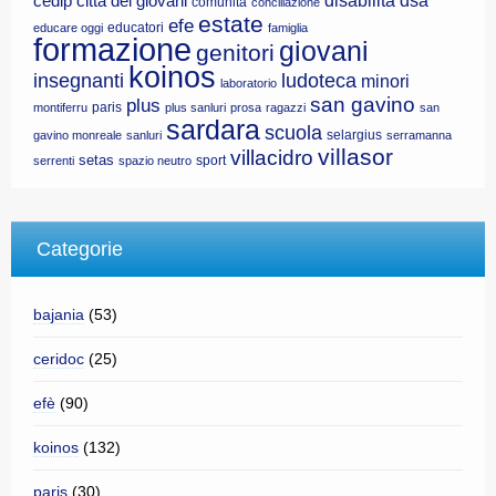
disabilità
dsa
cedip
città dei giovani
comunità
conciliazione
estate
efe
educatori
educare oggi
famiglia
formazione
giovani
genitori
koinos
insegnanti
ludoteca
minori
laboratorio
san gavino
plus
paris
montiferru
plus sanluri
prosa
ragazzi
san
sardara
scuola
selargius
gavino monreale
sanluri
serramanna
villasor
villacidro
setas
sport
serrenti
spazio neutro
Categorie
bajania
(53)
ceridoc
(25)
efè
(90)
koinos
(132)
paris
(30)