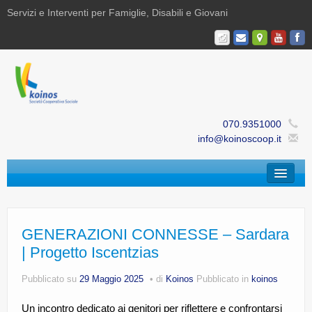
Servizi e Interventi per Famiglie, Disabili e Giovani
070.9351000
info@koinoscoop.it
Chi Siamo
Area Famiglie e Minori | Efè
GENERAZIONI CONNESSE – Sardara
| Progetto Iscentzias
Area Disabilità | Paris
Pubblicato su
29 Maggio 2025
di
Koinos
Pubblicato in
koinos
Area Giovani | Bajania
Un incontro dedicato ai genitori per riflettere e confrontarsi
Area Ricerca, Documentazione e Formazione |