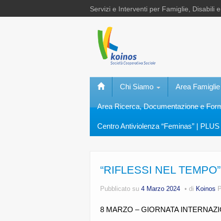
Servizi e Interventi per Famiglie, Disabili 
Chi Siamo
Area Famiglie
Area Ricerca, Documentazione e Fo
Centro Antiviolenza “Feminas” | PLUS 
“RIFLESSI NEL TEMPO”
Pubblicato su
4 Marzo 2024
di
Koinos
P
8 MARZO – GIORNATA INTERNAZI