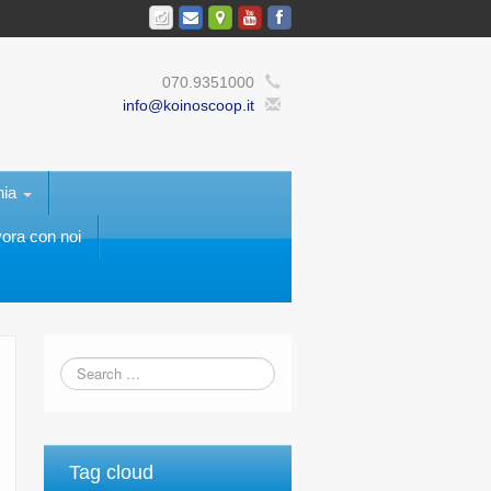
070.9351000
info@koinoscoop.it
nia
ora con noi
Tag cloud