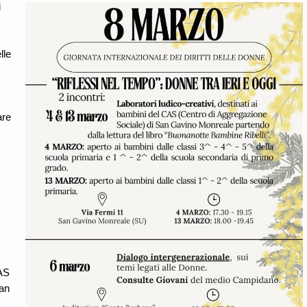
i
lle
are
CAS
San