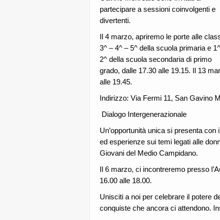
partecipare a sessioni coinvolgenti e
divertenti.
Il 4 marzo, apriremo le porte alle class
3^ – 4^ – 5^ della scuola primaria e 1
2^ della scuola secondaria di primo
grado, dalle 17.30 alle 19.15. Il 13 ma
alle 19.45.
Indirizzo: Via Fermi 11, San Gavino 
️ Dialogo Intergenerazionale
Un’opportunità unica si presenta con i
ed esperienze sui temi legati alle do
Giovani del Medio Campidano.
Il 6 marzo, ci incontreremo presso l’A
16.00 alle 18.00.
Unisciti a noi per celebrare il potere d
conquiste che ancora ci attendono. In