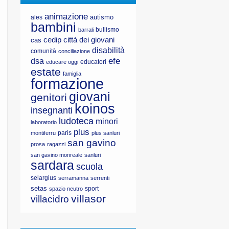
animazione
autismo
ales
bambini
bullismo
barrali
cedip
città dei giovani
cas
disabilità
comunità
conciliazione
efe
dsa
educatori
educare oggi
estate
famiglia
formazione
giovani
genitori
koinos
insegnanti
ludoteca
minori
laboratorio
plus
paris
montiferru
plus sanluri
san gavino
prosa
ragazzi
san gavino monreale
sanluri
sardara
scuola
selargius
serramanna
serrenti
setas
sport
spazio neutro
villasor
villacidro