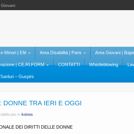
e Giovani
 e Minori | Efè
Area Disabilità | Paris
Area Giovani | Baja
rmazione | CE.RI.FORM
CONTATTI
Whistleblowing
Lav
Sanluri – Guspini
: DONNE TRA IERI E OGGI
ubblicato in
koinos
ONALE DEI DIRITTI DELLE DONNE