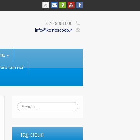
070.9351000
info@koinoscoop.it
nia
ora con noi
Tag cloud