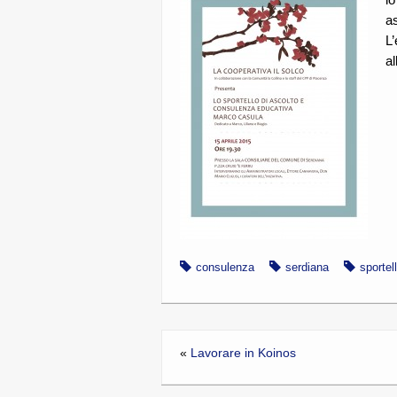
a
L’
al
consulenza
serdiana
sportel
«
Lavorare in Koinos