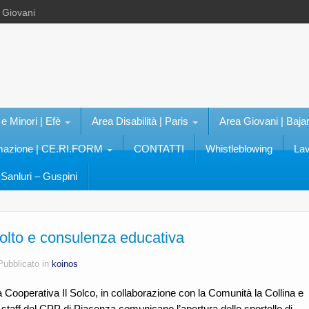
e Giovani
 e Minori | Efè
Area Disabilità | Paris
Area Giovani | Baja
rmazione | CE.RI.FORM
CONTATTI
Whistleblowing
Lav
Sanluri – Guspini
colto e consulenza educativa
Pubblicato in
koinos
 Cooperativa Il Solco, in collaborazione con la Comunità la Collina e
 staff del CPP di Piacenza comunicano l’apertura dello sportello di