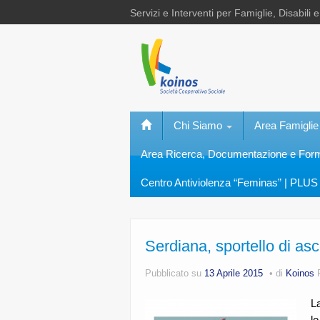
Servizi e Interventi per Famiglie, Disabili 
Chi Siamo
Area Famiglie
Area Ricerca, Documentazione e Fo
Centro Antiviolenza “Feminas” | PLUS 
Serdiana, sportello di as
Pubblicato su
13 Aprile 2015
di
Koinos
La
lo