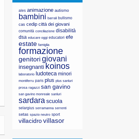
animazione
autismo
ales
bambini
bullismo
barrali
cedip
città dei giovani
cas
disabilità
comunità
conciliazione
efe
dsa
educatori
educare oggi
estate
famiglia
formazione
giovani
genitori
koinos
insegnanti
ludoteca
minori
laboratorio
plus
paris
montiferru
plus sanluri
san gavino
prosa
ragazzi
san gavino monreale
sanluri
sardara
scuola
selargius
serramanna
serrenti
setas
sport
spazio neutro
villasor
villacidro