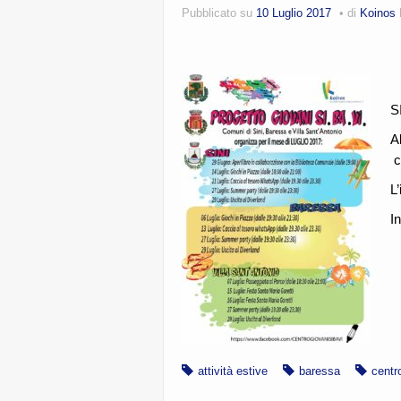
Pubblicato su
10 Luglio 2017
di
Koinos
S
Al
c
L’
I
attività estive
baressa
centr