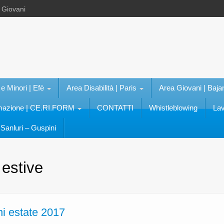
e Giovani
 e Minori | Efè
Area Disabilità | Paris
Area Giovani | Baja
rmazione | CE.RI.FORM
CONTATTI
Whistleblowing
Lav
Sanluri – Guspini
à estive
ni estate 2017