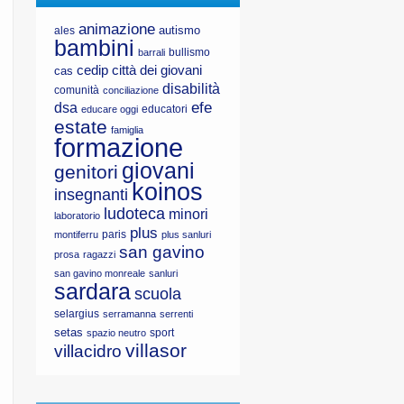
animazione
autismo
ales
bambini
bullismo
barrali
cedip
città dei giovani
cas
disabilità
comunità
conciliazione
efe
dsa
educatori
educare oggi
estate
famiglia
formazione
giovani
genitori
koinos
insegnanti
ludoteca
minori
laboratorio
plus
paris
montiferru
plus sanluri
san gavino
prosa
ragazzi
san gavino monreale
sanluri
sardara
scuola
selargius
serramanna
serrenti
setas
sport
spazio neutro
villasor
villacidro