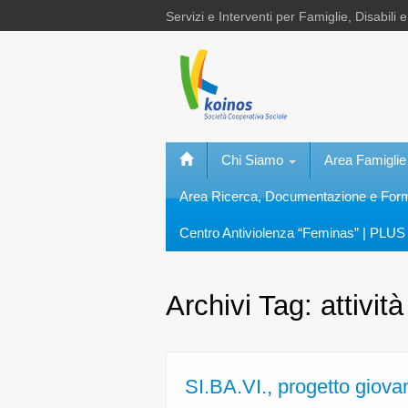
Servizi e Interventi per Famiglie, Disabili 
Chi Siamo
Area Famiglie
Area Ricerca, Documentazione e Fo
Centro Antiviolenza “Feminas” | PLUS 
Archivi Tag:
attivit
SI.BA.VI., progetto giova