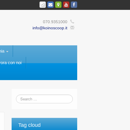
070.9351000
info@koinoscoop.it
nia
ora con noi
Tag cloud