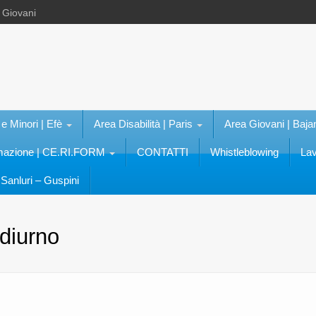
e Giovani
 e Minori | Efè
Area Disabilità | Paris
Area Giovani | Baja
rmazione | CE.RI.FORM
CONTATTI
Whistleblowing
Lav
Sanluri – Guspini
 diurno