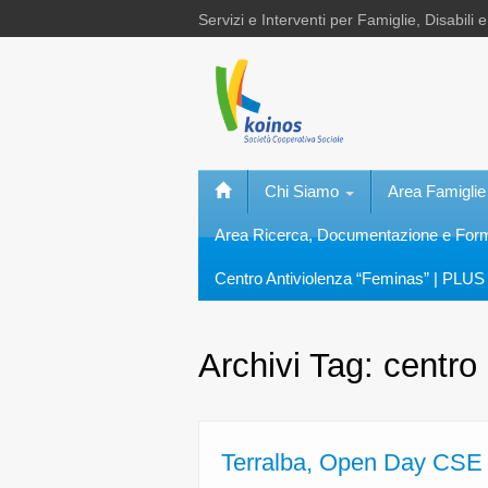
Servizi e Interventi per Famiglie, Disabili 
Chi Siamo
Area Famiglie
Area Ricerca, Documentazione e Fo
Centro Antiviolenza “Feminas” | PLUS 
Archivi Tag:
centro
Terralba, Open Day CSE