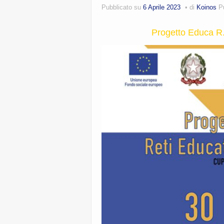
Pubblicato su
6 Aprile 2023
di
Koinos
P
Progetto Educa R.E