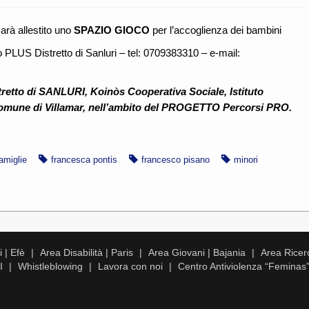
arà allestito uno
SPAZIO GIOCO
per l’accoglienza dei bambini
no PLUS Distretto di Sanluri – tel: 0709383310 – e-mail:
etto di SANLURI, Koinòs Cooperativa Sociale, Istituto
Comune di Villamar, nell’ambito del PROGETTO Percorsi PRO.
amiglie
francesca pontis
francesco pisano
minori
 | Efè
Area Disabilità | Paris
Area Giovani | Bajania
Area Ricer
I
Whistleblowing
Lavora con noi
Centro Antiviolenza “Feminas”