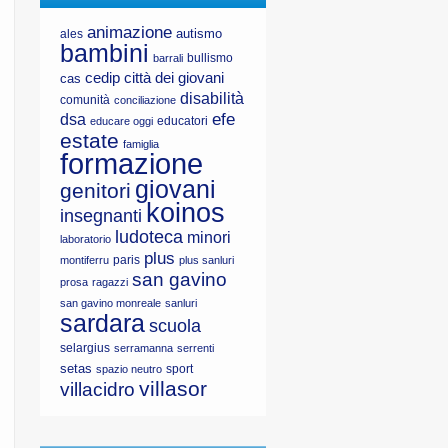
animazione
autismo
ales
bambini
bullismo
barrali
cedip
città dei giovani
cas
disabilità
comunità
conciliazione
efe
dsa
educatori
educare oggi
estate
famiglia
formazione
giovani
genitori
koinos
insegnanti
ludoteca
minori
laboratorio
plus
paris
montiferru
plus sanluri
san gavino
prosa
ragazzi
san gavino monreale
sanluri
sardara
scuola
selargius
serramanna
serrenti
setas
sport
spazio neutro
villasor
villacidro