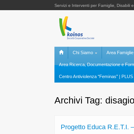
Servizi e Interventi per Famiglie, Disabili 
Chi Siamo
Area Famiglie
Area Ricerca, Documentazione e Fo
Centro Antiviolenza “Feminas” | PLUS 
Archivi Tag:
disagi
Progetto Educa R.E.T.I. – 