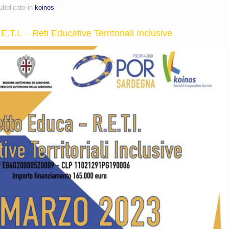
ubblicato in
koinos
.T.I. – Reti Educative Territoriali Inclusive