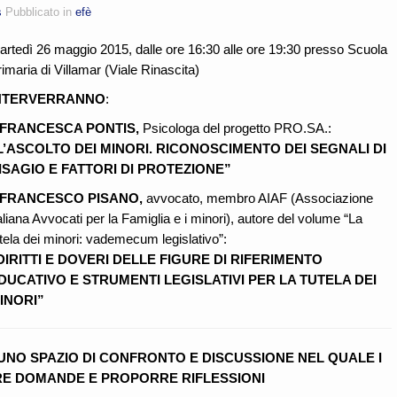
s
Pubblicato in
efè
artedì 26 maggio 2015, dalle ore 16:30 alle ore 19:30 presso Scuola
imaria di Villamar (Viale Rinascita)
NTERVERRANNO
:
 FRANCESCA PONTIS,
Psicologa del progetto PRO.SA.:
L’ASCOLTO DEI MINORI. RICONOSCIMENTO DEI SEGNALI DI
ISAGIO E FATTORI DI PROTEZIONE”
 FRANCESCO PISANO,
avvocato, membro AIAF (Associazione
aliana Avvocati per la Famiglia e i minori), autore del volume “La
tela dei minori: vademecum legislativo”:
DIRITTI E DOVERI DELLE FIGURE DI RIFERIMENTO
DUCATIVO E STRUMENTI LEGISLATIVI PER LA TUTELA DEI
INORI”
 UNO SPAZIO DI CONFRONTO E DISCUSSIONE NEL QUALE I
E DOMANDE E PROPORRE RIFLESSIONI