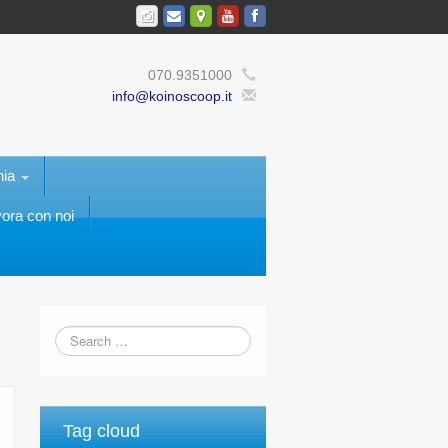
070.9351000
info@koinoscoop.it
nia
ora con noi
Tag cloud