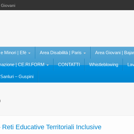
e Giovani
 e Minori | Efè
Area Disabilità | Paris
Area Giovani | Baja
rmazione | CE.RI.FORM
CONTATTI
Whistleblowing
Lav
Sanluri – Guspini
o
Reti Educative Territoriali Inclusive