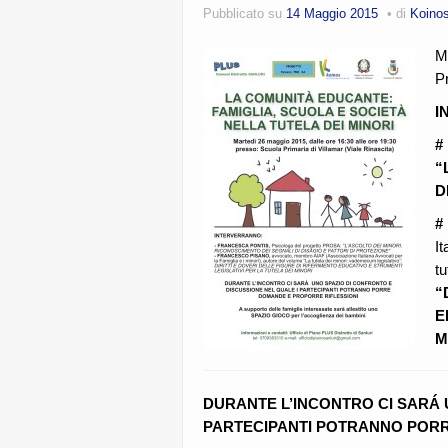
Pubblicato su
14 Maggio 2015
di
Koino
M
Pr
I
#
“
D
#
It
tu
“
E
M
DURANTE L’INCONTRO CI SARÁ
PARTECIPANTI POTRANNO PORR