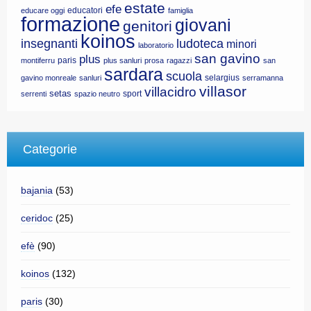
estate
efe
educatori
educare oggi
famiglia
formazione
giovani
genitori
koinos
insegnanti
ludoteca
minori
laboratorio
san gavino
plus
paris
montiferru
plus sanluri
prosa
ragazzi
san
sardara
scuola
selargius
gavino monreale
sanluri
serramanna
villasor
villacidro
setas
sport
serrenti
spazio neutro
Categorie
bajania
(53)
ceridoc
(25)
efè
(90)
koinos
(132)
paris
(30)