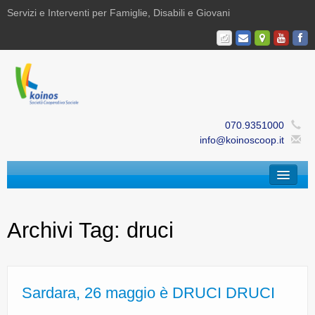
Servizi e Interventi per Famiglie, Disabili e Giovani
070.9351000
info@koinoscoop.it
Chi Siamo
Archivi Tag:
druci
Area Famiglie e Minori | Efè
Area Disabilità | Paris
Area Giovani | Bajania
Sardara, 26 maggio è DRUCI DRUCI
Area Ricerca, Documentazione e Formazione |