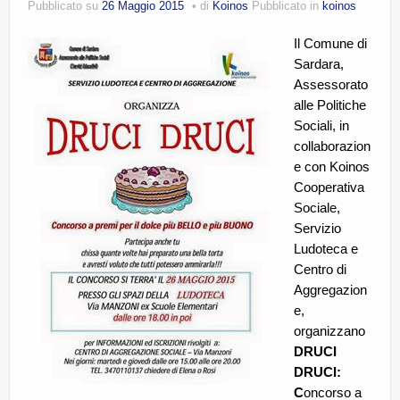
Pubblicato su
26 Maggio 2015
di
Koinos
Pubblicato in
koinos
CE.RI.FORM
Il Comune di
CONTATTI
Sardara,
Assessorato
Whistleblowing
alle Politiche
Lavora con noi
Sociali, in
collaborazion
Centro Antiviolenza “Feminas” | PLUS Sanluri –
e con Koinos
Guspini
Cooperativa
Sociale,
Servizio
Ludoteca e
Centro di
Aggregazion
e,
organizzano
DRUCI
DRUCI:
C
oncorso a