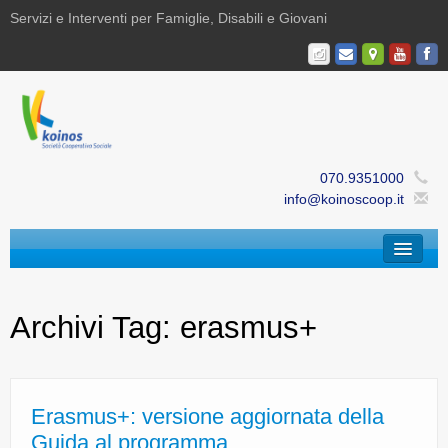
Servizi e Interventi per Famiglie, Disabili e Giovani
070.9351000
info@koinoscoop.it
Chi Siamo
Archivi Tag:
erasmus+
Area Famiglie e Minori | Efè
Area Disabilità | Paris
Area Giovani | Bajania
Erasmus+: versione aggiornata della
Guida al programma
Area Ricerca, Documentazione e Formazione |