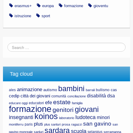
erasmus+
europa
formazione
gioventu
istruzione
sport
Tag cloud
bambini
animazione
autismo
cas
ales
bullismo
barrali
disabilità
dsa
cedip
città dei giovani
comunità
conciliazione
estate
efe
educatori
educare oggi
famiglia
formazione
giovani
genitori
koinos
insegnanti
ludoteca
minori
laboratorio
san gavino
plus
paris
montiferru
plus sanluri
prosa
ragazzi
san
sardara
scuola
selargius
gavino monreale
sanluri
serramanna