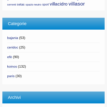
villasor
villacidro
setas
sport
serrenti
spazio neutro
Categorie
bajania
(53)
ceridoc
(25)
efè
(90)
koinos
(132)
paris
(30)
Archivi