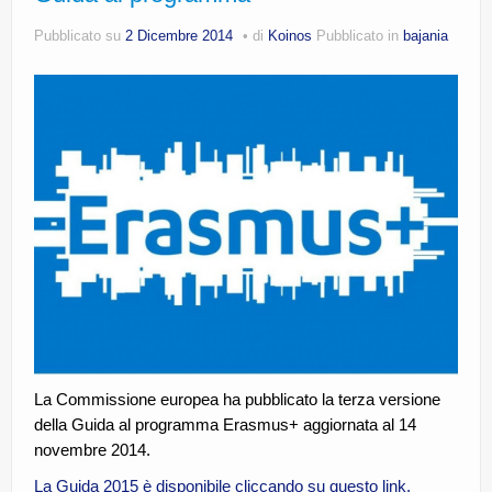
CE.RI.FORM
Pubblicato su
2 Dicembre 2014
di
Koinos
Pubblicato in
bajania
CONTATTI
Whistleblowing
Lavora con noi
Centro Antiviolenza “Feminas” | PLUS Sanluri –
Guspini
La Commissione europea ha pubblicato la terza versione
della Guida al programma Erasmus+ aggiornata al 14
novembre 2014.
La Guida 2015 è disponibile cliccando su questo link.