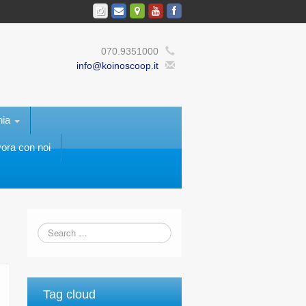
070.9351000
info@koinoscoop.it
nia
ora con noi
Tag cloud