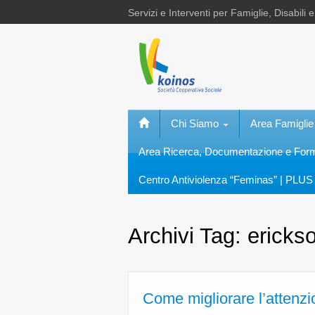
Servizi e Interventi per Famiglie, Disabili 
Chi Siamo
Area Famiglie
Area Ricerca, Documentazione e Fo
Centro Antiviolenza “Feminas” | PLUS 
Archivi Tag:
ericks
Come migliorare l’attenz