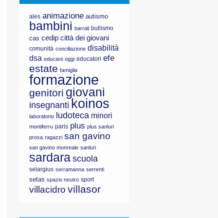
animazione
autismo
ales
bambini
bullismo
barrali
cedip
città dei giovani
cas
disabilità
comunità
conciliazione
efe
dsa
educatori
educare oggi
estate
famiglia
formazione
giovani
genitori
koinos
insegnanti
ludoteca
minori
laboratorio
plus
paris
montiferru
plus sanluri
san gavino
prosa
ragazzi
san gavino monreale
sanluri
sardara
scuola
selargius
serramanna
serrenti
setas
sport
spazio neutro
villasor
villacidro