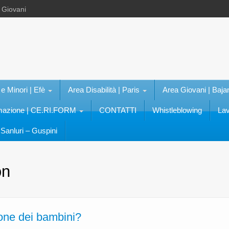
e Giovani
 e Minori | Efè
Area Disabilità | Paris
Area Giovani | Baja
rmazione | CE.RI.FORM
CONTATTI
Whistleblowing
Lav
Sanluri – Guspini
on
ione dei bambini?