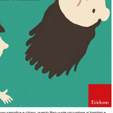
mpo semplice e chiaro, questo libro vuole raccontare ai bambini e