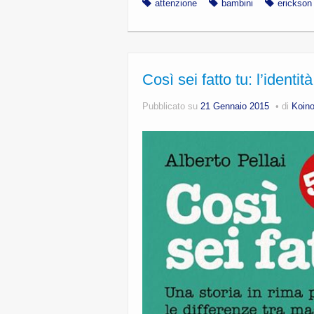
attenzione
bambini
erickson
Così sei fatto tu: l’identit
Pubblicato su
21 Gennaio 2015
di
Koin