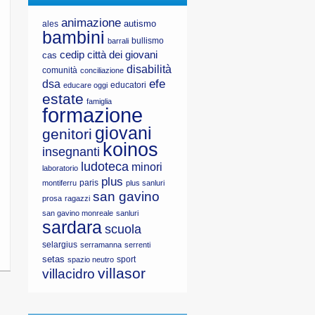
animazione
autismo
ales
bambini
bullismo
barrali
cedip
città dei giovani
cas
disabilità
comunità
conciliazione
efe
dsa
educatori
educare oggi
estate
famiglia
formazione
giovani
genitori
koinos
insegnanti
ludoteca
minori
laboratorio
plus
paris
montiferru
plus sanluri
san gavino
prosa
ragazzi
san gavino monreale
sanluri
sardara
scuola
selargius
serramanna
serrenti
setas
sport
spazio neutro
villasor
villacidro