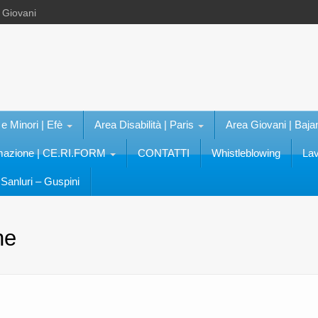
e Giovani
 e Minori | Efè
Area Disabilità | Paris
Area Giovani | Baja
rmazione | CE.RI.FORM
CONTATTI
Whistleblowing
Lav
Sanluri – Guspini
he