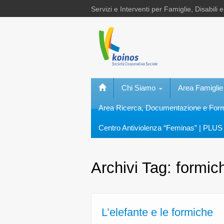
Servizi e Interventi per Famiglie, Disabili 
Chi Siamo
Area Famiglie
Area Ricerca, Documentazione e Fo
Centro Antiviolenza “Feminas” | PLUS 
Archivi Tag:
formic
L’elefante e le formiche