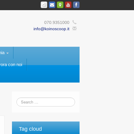
070.9351000
info@koinoscoop.it
nia
ora con noi
Tag cloud