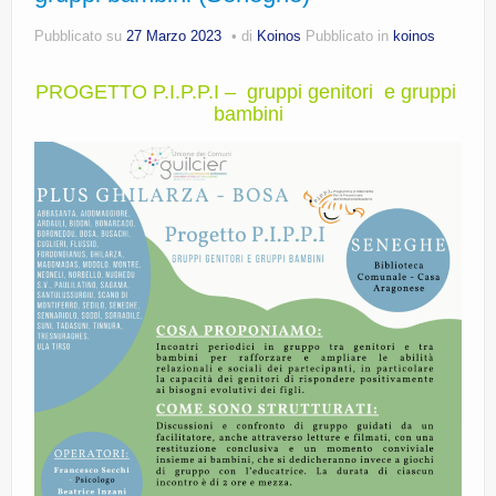
CE.RI.FORM
Pubblicato su
27 Marzo 2023
di
Koinos
Pubblicato in
koinos
CONTATTI
PROGETTO P.I.P.P.I – gruppi genitori e gruppi
Whistleblowing
bambini
Lavora con noi
Centro Antiviolenza “Feminas” | PLUS Sanluri –
Guspini