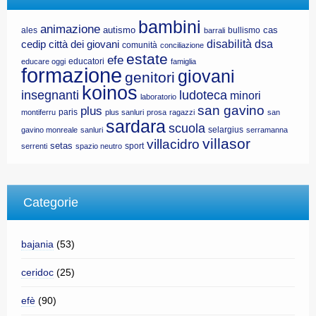
bambini
animazione
autismo
cas
ales
bullismo
barrali
disabilità
dsa
cedip
città dei giovani
comunità
conciliazione
estate
efe
educatori
educare oggi
famiglia
formazione
giovani
genitori
koinos
insegnanti
ludoteca
minori
laboratorio
san gavino
plus
paris
montiferru
plus sanluri
prosa
ragazzi
san
sardara
scuola
selargius
gavino monreale
sanluri
serramanna
villasor
villacidro
setas
sport
serrenti
spazio neutro
Categorie
bajania
(53)
ceridoc
(25)
efè
(90)