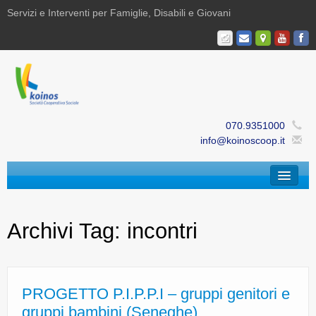
Servizi e Interventi per Famiglie, Disabili e Giovani
070.9351000
info@koinoscoop.it
Chi Siamo
Archivi Tag:
incontri
Area Famiglie e Minori | Efè
Area Disabilità | Paris
Area Giovani | Bajania
PROGETTO P.I.P.P.I – gruppi genitori e
gruppi bambini (Seneghe)
Area Ricerca, Documentazione e Formazione |