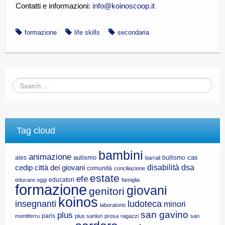
Contatti e informazioni:
info@koinoscoop.it
formazione
life skills
secondaria
Tag cloud
bambini
animazione
autismo
cas
ales
bullismo
barrali
disabilità
dsa
cedip
città dei giovani
comunità
conciliazione
estate
efe
educatori
educare oggi
famiglia
formazione
giovani
genitori
koinos
insegnanti
ludoteca
minori
laboratorio
san gavino
plus
paris
montiferru
plus sanluri
prosa
ragazzi
san