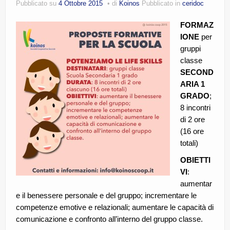
Pubblicato su
4 Ottobre 2015
di
Koinos
Pubblicato in
ceridoc
CE.RI.FORM
FORMAZ
CONTATTI
IONE
per
gruppi
Whistleblowing
classe
Lavora con noi
SECOND
ARIA 1
Centro Antiviolenza “Feminas” | PLUS Sanluri –
GRADO
;
Guspini
8 incontri
di 2 ore
(16 ore
totali)
OBIETTI
VI
:
aumentar
e il benessere personale e del gruppo; incrementare le
competenze emotive e relazionali; aumentare le capacità di
comunicazione e confronto all’interno del gruppo classe.