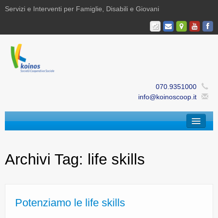
Servizi e Interventi per Famiglie, Disabili e Giovani
070.9351000
info@koinoscoop.it
Chi Siamo
Archivi Tag:
life skills
Area Famiglie e Minori | Efè
Area Disabilità | Paris
Area Giovani | Bajania
Potenziamo le life skills
Area Ricerca, Documentazione e Formazione |