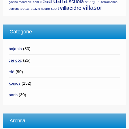
sardara
scuola
selargius
gavino monreale
sanluri
serramanna
villasor
villacidro
setas
sport
serrenti
spazio neutro
Categorie
bajania
(53)
ceridoc
(25)
efè
(90)
koinos
(132)
paris
(30)
Archivi