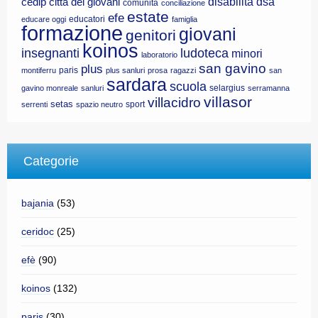
disabilità
dsa
cedip
città dei giovani
comunità
conciliazione
estate
efe
educatori
educare oggi
famiglia
formazione
giovani
genitori
koinos
insegnanti
ludoteca
minori
laboratorio
san gavino
plus
paris
montiferru
plus sanluri
prosa
ragazzi
san
sardara
scuola
selargius
gavino monreale
sanluri
serramanna
villasor
villacidro
setas
sport
serrenti
spazio neutro
Categorie
bajania
(53)
ceridoc
(25)
efè
(90)
koinos
(132)
paris
(30)