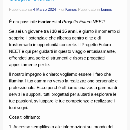
CE.RI.FORM
Pubblicato su
4 Marzo 2024
di
Koinos
Pubblicato in
koinos
CONTATTI
È ora possibile
iscriversi
al
Progetto Futuro NEET
!
Whistleblowing
Se sei un giovane tra i
18
ei
35
anni
, è giunto il momento di
scoprire il potenziale che alberga dentro di te e di
Lavora con noi
trasformarlo in opportunità concrete. Il Progetto Futuro
NEET è qui per guidarti in questo viaggio entusiasmante,
Centro Antiviolenza “Feminas” | PLUS Sanluri –
offrendoti una serie di strumenti e risorse progettati
Guspini
appositamente per te.
Il nostro impegno è chiaro: vogliamo essere il faro che
illumina il tuo cammino verso la realizzazione personale e
professionale. Ecco perché offriamo una vasta gamma di
servizi e supporti, tutti progettati per aiutarti a esplorare le
tue passioni, sviluppare le tue competenze e realizzare i
tuoi sogni.
Cosa ti offriamo:
1. Accesso semplificato alle informazioni sul mondo del