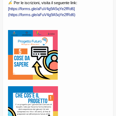
Per le iscrizioni, visita il seguente link:
[https://forms.gle/aFuV4g9A5qYe2fRd6]
(https://forms.gle/aFuV4g9A5qYe2fRd6)