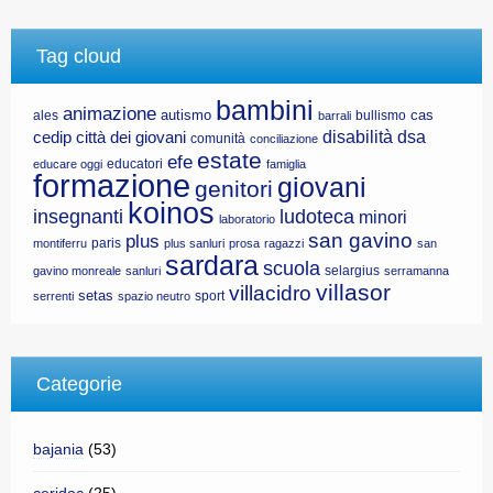
Tag cloud
bambini
animazione
autismo
cas
ales
bullismo
barrali
disabilità
dsa
cedip
città dei giovani
comunità
conciliazione
estate
efe
educatori
educare oggi
famiglia
formazione
giovani
genitori
koinos
insegnanti
ludoteca
minori
laboratorio
san gavino
plus
paris
montiferru
plus sanluri
prosa
ragazzi
san
sardara
scuola
selargius
gavino monreale
sanluri
serramanna
villasor
villacidro
setas
sport
serrenti
spazio neutro
Categorie
bajania
(53)