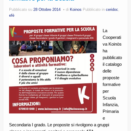
CE.RI.FORM
Pubblicato su
28 Ottobre 2014
di
Koinos
Pubblicato in
ceridoc
,
efè
CONTATTI
Whistleblowing
La
Cooperati
Lavora con noi
va Koinòs
ha
Centro Antiviolenza “Feminas” | PLUS Sanluri –
pubblicato
Guspini
il catalogo
delle
proposte
formative
per
Scuola
Infanzia,
Primaria
e
Secondaria I grado. Le proposte si rivolgono a gruppi