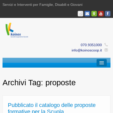
Servizi e Interventi per Famiglie, Disabili e Giovani
070.9351000
info@koinoscoop.it
Chi Siamo
Archivi Tag:
proposte
Area Famiglie e Minori | Efè
Area Disabilità | Paris
Area Giovani | Bajania
Pubblicato il catalogo delle proposte
formative per la Scuola
Area Ricerca, Documentazione e Formazione |