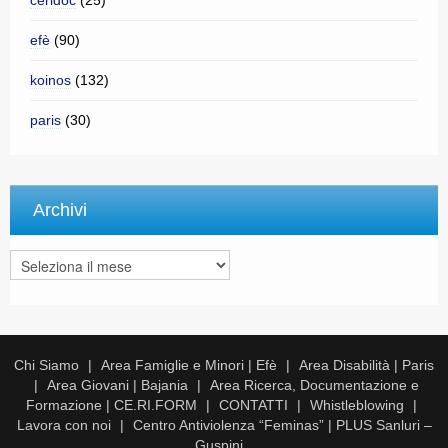
ceridoc
(25)
efè
(90)
koinos
(132)
paris
(30)
Archivi
Archivi
Chi Siamo
Area Famiglie e Minori | Efè
Area Disabilità | Paris
Area Giovani | Bajania
Area Ricerca, Documentazione e
Formazione | CE.RI.FORM
CONTATTI
Whistleblowing
Lavora con noi
Centro Antiviolenza “Feminas” | PLUS Sanluri –
Guspini