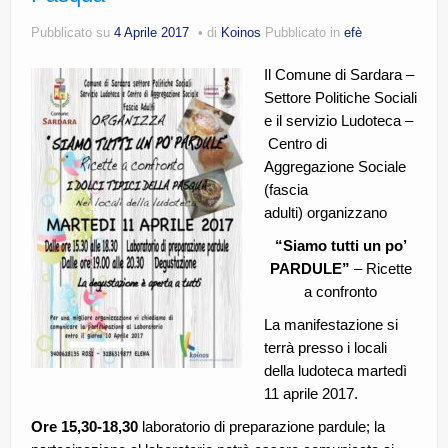
CE.RI.FORM
Pubblicato su
4 Aprile 2017
di
Koinos
Pubblicato in
efè
CONTATTI
Il Comune di Sardara –
Settore Politiche Sociali
Whistleblowing
e il servizio Ludoteca –
Lavora con noi
Centro di
Aggregazione Sociale
Centro Antiviolenza “Feminas” | PLUS Sanluri –
(fascia
Guspini
adulti) organizzano
“Siamo tutti un po’
PARDULE”
– Ricette
a confronto
La manifestazione si
terrà presso i locali
della ludoteca martedì
11 aprile 2017.
Ore 15,30-18,30
laboratorio di preparazione pardule; la