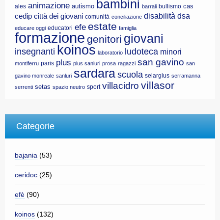
bambini
animazione
autismo
cas
ales
bullismo
barrali
disabilità
dsa
cedip
città dei giovani
comunità
conciliazione
estate
efe
educatori
educare oggi
famiglia
formazione
giovani
genitori
koinos
insegnanti
ludoteca
minori
laboratorio
san gavino
plus
paris
montiferru
plus sanluri
prosa
ragazzi
san
sardara
scuola
selargius
gavino monreale
sanluri
serramanna
villasor
villacidro
setas
sport
serrenti
spazio neutro
Categorie
bajania
(53)
ceridoc
(25)
efè
(90)
koinos
(132)