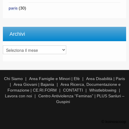
paris
(30)
Archivi
Archivi
Chi Siamo
Area Famiglie e Minori | Efè
Area Disabilità | Paris
Area Giovani | Bajania
Area Ricerca, Documentazione e
Formazione | CE.RI.FORM
CONTATTI
Whistleblowing
Lavora con noi
Centro Antiviolenza “Feminas” | PLUS Sanluri –
Guspini
© koinoscoop