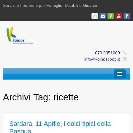
Servizi e Interventi per Famiglie, Disabili e Giovani
070.9351000
info@koinoscoop.it
Chi Siamo
Archivi Tag:
ricette
Area Famiglie e Minori | Efè
Area Disabilità | Paris
Area Giovani | Bajania
Sardara, 11 Aprile, i dolci tipici della
Pasqua
Area Ricerca, Documentazione e Formazione |