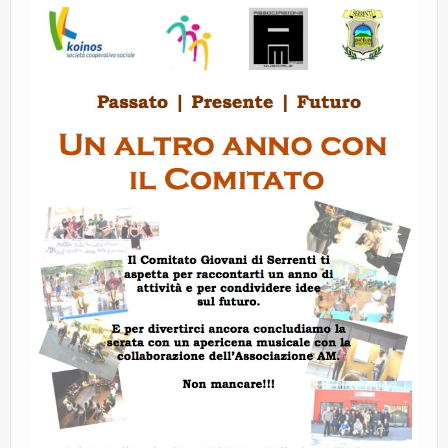
CE.RI.FORM
CONTATTI
Whistleblowing
Lavora con noi
Centro Antiviolenza “Feminas” | PLUS Sanluri –
Guspini