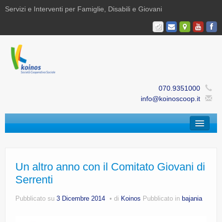
Servizi e Interventi per Famiglie, Disabili e Giovani
070.9351000
info@koinoscoop.it
Chi Siamo
Area Famiglie e Minori | Efè
Un altro anno con il Comitato Giovani di
Serrenti
Area Disabilità | Paris
Pubblicato su
3 Dicembre 2014
di
Koinos
Pubblicato in
bajania
Area Giovani | Bajania
Area Ricerca, Documentazione e Formazione |