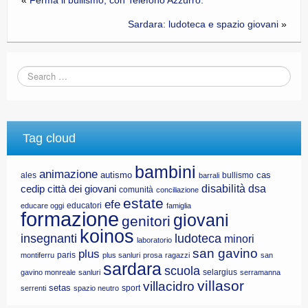
Sardara: ludoteca e spazio giovani
»
Tag cloud
bambini
animazione
autismo
cas
ales
bullismo
barrali
disabilità
dsa
cedip
città dei giovani
comunità
conciliazione
estate
efe
educatori
educare oggi
famiglia
formazione
giovani
genitori
koinos
insegnanti
ludoteca
minori
laboratorio
san gavino
plus
paris
montiferru
plus sanluri
prosa
ragazzi
san
sardara
scuola
selargius
gavino monreale
sanluri
serramanna
villasor
villacidro
setas
sport
serrenti
spazio neutro