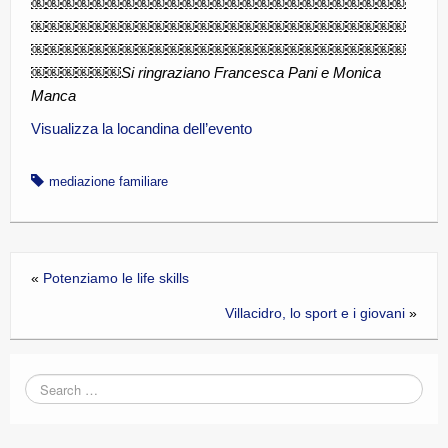
￼￼￼￼￼￼￼￼￼￼￼￼￼￼￼￼￼￼￼￼￼￼￼￼￼
￼￼￼￼￼￼￼￼￼￼￼￼￼￼￼￼￼￼￼￼￼￼￼￼￼
￼￼￼￼￼￼￼￼￼￼￼￼￼￼￼￼￼￼￼￼￼￼￼￼￼
￼￼￼￼￼￼Si ringraziano Francesca Pani e Monica
Manca
Visualizza la locandina dell’evento
mediazione familiare
«
Potenziamo le life skills
Villacidro, lo sport e i giovani
»