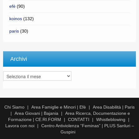
efè
(90)
koinos
(132)
paris
(30)
Archivi
Archivi
Chi Siamo
Area Famiglie e Minori | Efè
Area Disabilità | Paris
Area Giovani | Bajania
Area Ricerca, Documentazione e
Formazione | CE.RI.FORM
CONTATTI
Whistleblowing
Lavora con noi
Centro Antiviolenza “Feminas” | PLUS Sanluri –
Guspini