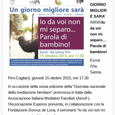
GIORNO
CE.RI.FORM
MIGLIOR
CONTATTI
E SARA’
￼￼￼Io
Whistleblowing
da voi
non mi
Lavora con noi
separo…
Parola di
Centro Antiviolenza “Feminas” | PLUS Sanluri –
Guspini
bambino!
Exmè
(Via
Sanna,
Pirri-Cagliari), giovedì 15 ottobre 2015, ore 17.30
In occasione della sesta edizione della “Giornata nazionale
della mediazione familiare” promossa in Italia dalla
Associazione Italiana Mediatori Familiari (Aimef ),
l’Associazione Euporos presenta, in collaborazione con la
Fondazione Domus de Luna, il seminario “Io da voi non mi