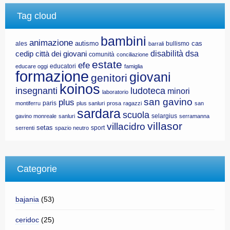
Tag cloud
bambini
animazione
autismo
cas
ales
bullismo
barrali
disabilità
dsa
cedip
città dei giovani
comunità
conciliazione
estate
efe
educatori
educare oggi
famiglia
formazione
giovani
genitori
koinos
insegnanti
ludoteca
minori
laboratorio
san gavino
plus
paris
montiferru
plus sanluri
prosa
ragazzi
san
sardara
scuola
selargius
gavino monreale
sanluri
serramanna
villasor
villacidro
setas
sport
serrenti
spazio neutro
Categorie
bajania
(53)
ceridoc
(25)