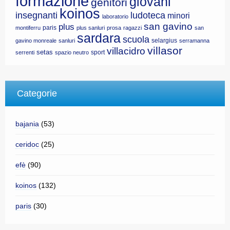
formazione
giovani
genitori
koinos
insegnanti
ludoteca
minori
laboratorio
san gavino
plus
paris
montiferru
plus sanluri
prosa
ragazzi
san
sardara
scuola
selargius
gavino monreale
sanluri
serramanna
villasor
villacidro
setas
sport
serrenti
spazio neutro
Categorie
bajania
(53)
ceridoc
(25)
efè
(90)
koinos
(132)
paris
(30)