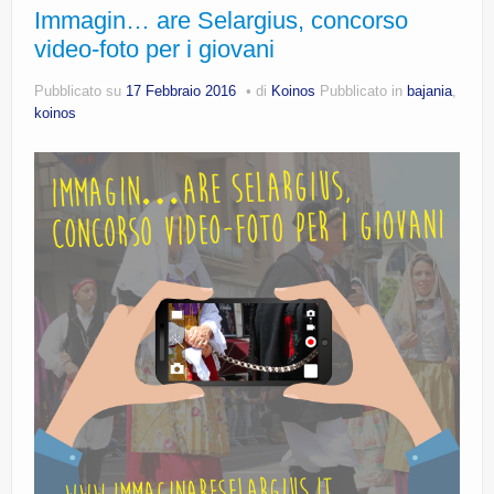
Immagin… are Selargius, concorso
video-foto per i giovani
Pubblicato su
17 Febbraio 2016
di
Koinos
Pubblicato in
bajania
,
koinos