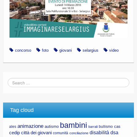
concorso
foto
giovani
selargius
video
Tag cloud
bambini
animazione
autismo
cas
ales
bullismo
barrali
disabilità
dsa
cedip
città dei giovani
comunità
conciliazione