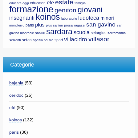
estate
efe
educatori
educare oggi
famiglia
formazione
giovani
genitori
koinos
insegnanti
ludoteca
minori
laboratorio
san gavino
plus
paris
montiferru
plus sanluri
prosa
ragazzi
san
sardara
scuola
selargius
gavino monreale
sanluri
serramanna
villasor
villacidro
setas
sport
serrenti
spazio neutro
Categorie
bajania
(53)
ceridoc
(25)
efè
(90)
koinos
(132)
paris
(30)