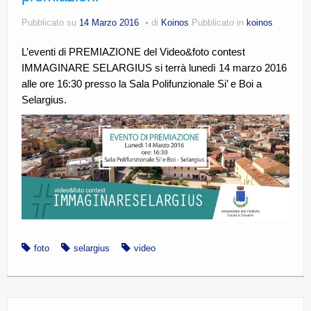
CE.RI.FORM
Pubblicato su
14 Marzo 2016
di
Koinos
Pubblicato in
koinos
CONTATTI
L’eventi di PREMIAZIONE del Video&foto contest
IMMAGINARE SELARGIUS si terrà lunedì 14 marzo 2016
Whistleblowing
alle ore 16:30 presso la Sala Polifunzionale Si’ e Boi a
Lavora con noi
Selargius.
Centro Antiviolenza “Feminas” | PLUS Sanluri –
Guspini
foto
selargius
video