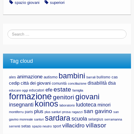
spazio giovani
superiori
Tag cloud
bambini
animazione
autismo
cas
ales
bullismo
barrali
disabilità
dsa
cedip
città dei giovani
comunità
conciliazione
estate
efe
educatori
educare oggi
famiglia
formazione
giovani
genitori
koinos
insegnanti
ludoteca
minori
laboratorio
san gavino
plus
paris
montiferru
plus sanluri
prosa
ragazzi
san
sardara
scuola
selargius
gavino monreale
sanluri
serramanna
villasor
villacidro
setas
sport
serrenti
spazio neutro