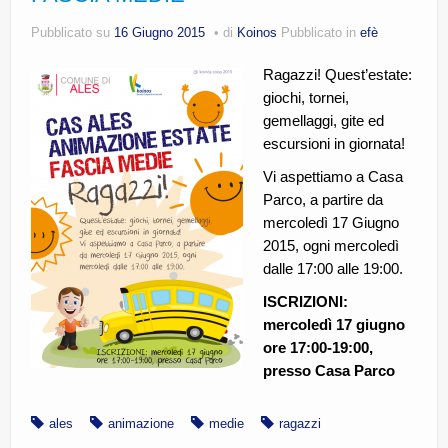
CE.RI.FORM
Pubblicato su
16 Giugno 2015
di
Koinos
Pubblicato in
efè
CONTATTI
Ragazzi! Quest’estate:
giochi, tornei,
Whistleblowing
gemellaggi, gite ed
Lavora con noi
escursioni in giornata!
Vi aspettiamo a Casa
Centro Antiviolenza “Feminas” | PLUS Sanluri –
Guspini
Parco, a partire da
mercoledì 17 Giugno
2015, ogni mercoledì
dalle 17:00 alle 19:00.
ISCRIZIONI:
mercoledì 17 giugno
ore 17:00-19:00,
presso Casa Parco
ales
animazione
medie
ragazzi