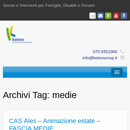
Servizi e Interventi per Famiglie, Disabili e Giovani
070.9351000
info@koinoscoop.it
Chi Siamo
Archivi Tag:
medie
Area Famiglie e Minori | Efè
Area Disabilità | Paris
Area Giovani | Bajania
CAS Ales – Animazione estate –
FASCIA MEDIE
Area Ricerca, Documentazione e Formazione |