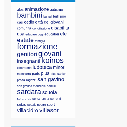
animazione
autismo
ales
bambini
bullismo
barrali
cedip
città dei giovani
cas
disabilità
comunità
conciliazione
efe
dsa
educatori
educare oggi
estate
famiglia
formazione
giovani
genitori
koinos
insegnanti
ludoteca
minori
laboratorio
plus
paris
montiferru
plus sanluri
san gavino
prosa
ragazzi
san gavino monreale
sanluri
sardara
scuola
selargius
serramanna
serrenti
setas
sport
spazio neutro
villasor
villacidro