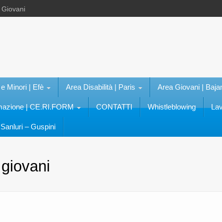
e Giovani
 e Minori | Efè
Area Disabilità | Paris
Area Giovani | Baja
rmazione | CE.RI.FORM
CONTATTI
Whistleblowing
Lav
Sanluri – Guspini
 giovani