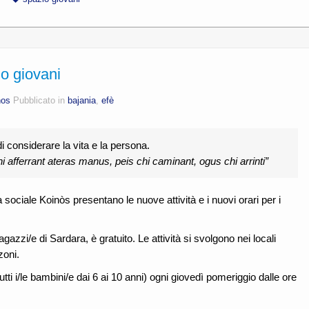
o giovani
nos
Pubblicato in
bajania
,
efè
 considerare la vita e la persona.
 afferrant ateras manus, peis chi caminant, ogus chi arrinti”
sociale Koinòs presentano le nuove attività e i nuovi orari per i
 ragazzi/e di Sardara, è gratuito. Le attività si svolgono nei locali
zoni.
utti i/le bambini/e dai 6 ai 10 anni) ogni giovedì pomeriggio dalle ore