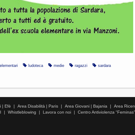
elementari
ludoteca
medie
ragazzi
sardara
 | Efè
Area Disabilità | Paris
Area Giovani | Bajania
Area Ricer
I
Whistleblowing
Lavora con noi
Centro Antiviolenza “Feminas”