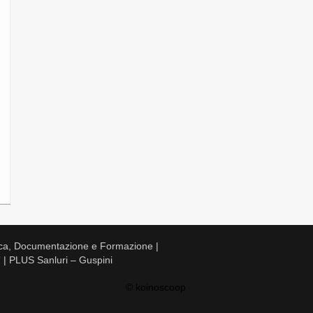
ca, Documentazione e Formazione |
 | PLUS Sanluri – Guspini
© koinoscoop