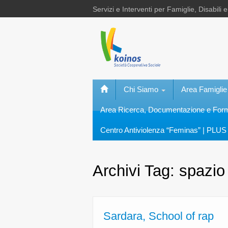
Servizi e Interventi per Famiglie, Disabili 
Chi Siamo
Area Famiglie
Area Ricerca, Documentazione e Fo
Centro Antiviolenza “Feminas” | PLUS 
Archivi Tag:
spazio
Sardara, School of rap