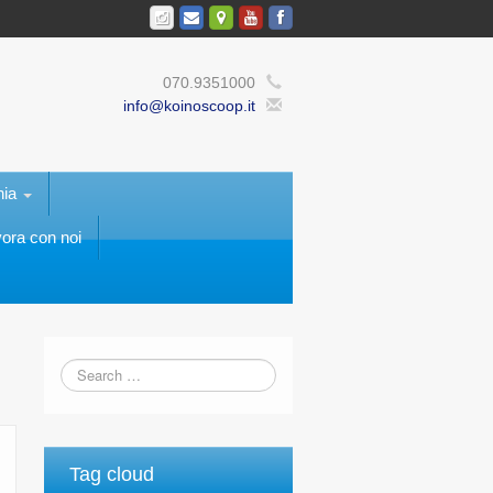
070.9351000
info@koinoscoop.it
nia
ora con noi
Tag cloud