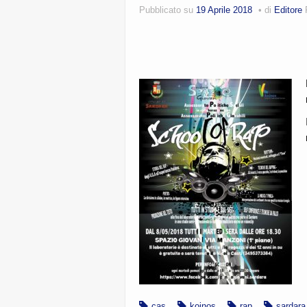
Pubblicato su
19 Aprile 2018
di
Editore
SCH
cas
koinos
rap
sardara