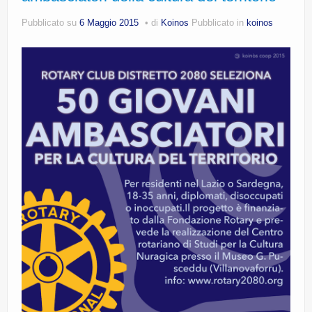
CE.RI.FORM
Pubblicato su
6 Maggio 2015
di
Koinos
Pubblicato in
koinos
CONTATTI
Whistleblowing
Lavora con noi
Centro Antiviolenza “Feminas” | PLUS Sanluri –
Guspini