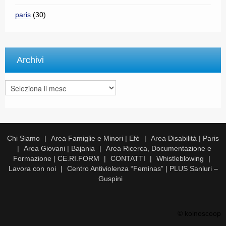
paris
(30)
Archivi
Archivi
Chi Siamo
Area Famiglie e Minori | Efè
Area Disabilità | Paris
Area Giovani | Bajania
Area Ricerca, Documentazione e
Formazione | CE.RI.FORM
CONTATTI
Whistleblowing
Lavora con noi
Centro Antiviolenza “Feminas” | PLUS Sanluri –
Guspini
© koinoscoop