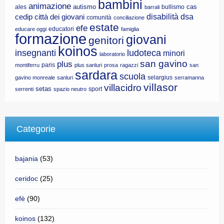
bambini
animazione
autismo
cas
ales
bullismo
barrali
disabilità
dsa
cedip
città dei giovani
comunità
conciliazione
estate
efe
educatori
educare oggi
famiglia
formazione
giovani
genitori
koinos
insegnanti
ludoteca
minori
laboratorio
san gavino
plus
paris
montiferru
plus sanluri
prosa
ragazzi
san
sardara
scuola
selargius
gavino monreale
sanluri
serramanna
villasor
villacidro
setas
sport
serrenti
spazio neutro
Categorie
bajania
(53)
ceridoc
(25)
efè
(90)
koinos
(132)