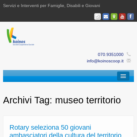
Servizi e Interventi per Famiglie, Disabili e Giovani
070.9351000
info@koinoscoop.it
Chi Siamo
Archivi Tag:
museo territorio
Area Famiglie e Minori | Efè
Area Disabilità | Paris
Area Giovani | Bajania
Rotary seleziona 50 giovani
ambasciatori della cultura del territorio
Area Ricerca, Documentazione e Formazione |